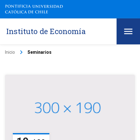
Instituto de Economía
keyboard_arrow_right
Inicio
Seminarios