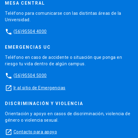
MESA CENTRAL
Teléfono para comunicarse con las distintas áreas de la
Universidad.
phone
(56)95504 4000
EMERGENCIAS UC
Teléfono en caso de accidente o situación que ponga en
riesgo tu vida dentro de algún campus.
phone
(56)95504 5000
launch
Ir al sitio de Emergencias
DISCRIMINACIÓN Y VIOLENCIA
Orientación y apoyo en casos de discriminación, violencia de
género o violencia sexual.
launch
Contacto para apoyo