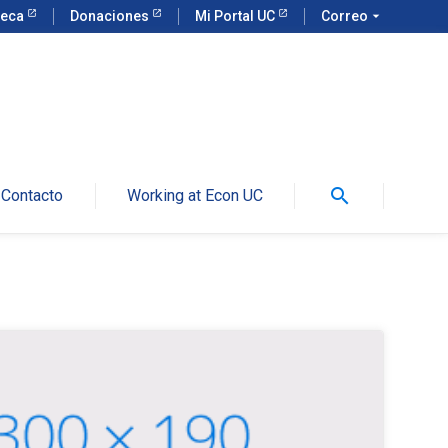
teca
Donaciones
Mi Portal UC
Correo
arrow_drop_down
search
Contacto
Working at Econ UC