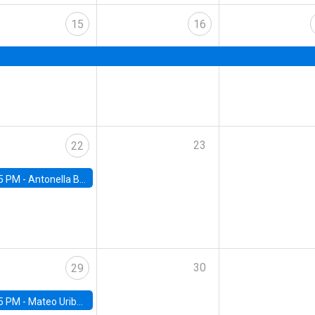
15
16
23
22
5 PM -
Antonella Bancalari, Institute for Fiscal Studies (IFS) and Research Associate at University College London (UCL)
30
29
5 PM -
Mateo Uribe-Castro, Universidad de los Andes (Colombia)