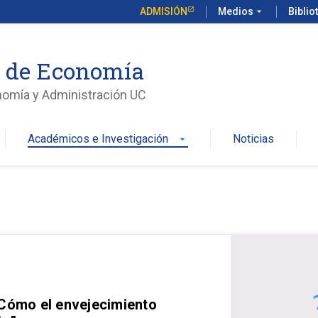
ADMISIÓN
Medios
arrow_drop_down
Biblio
o de Economía
nomía y Administración UC
Académicos e Investigación
Noticias
arrow_drop_down
 Cómo el envejecimiento