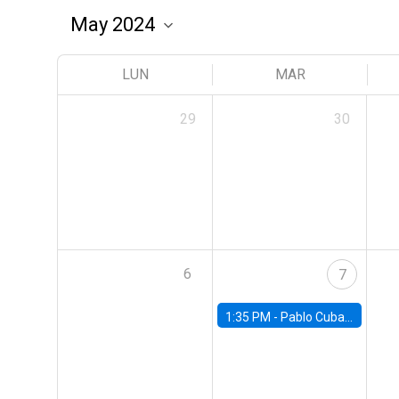
LUN
MAR
29
30
6
7
1:35 PM -
Pablo Cuba, FED Board