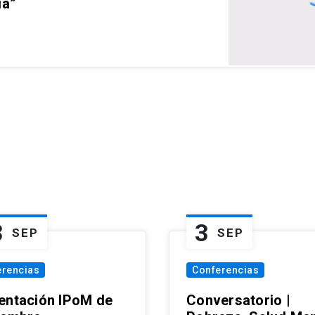
ia”
3
3
SEP
SEP
erencias
Conferencias
entación IPoM de
Conversatorio |