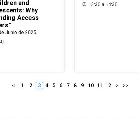
ildren and
13:30 a 14:30
escents: Why
nding Access
ers”
de Junio de 2025
40
<
1
2
3
4
5
6
7
8
9
10
11
12
>
>>