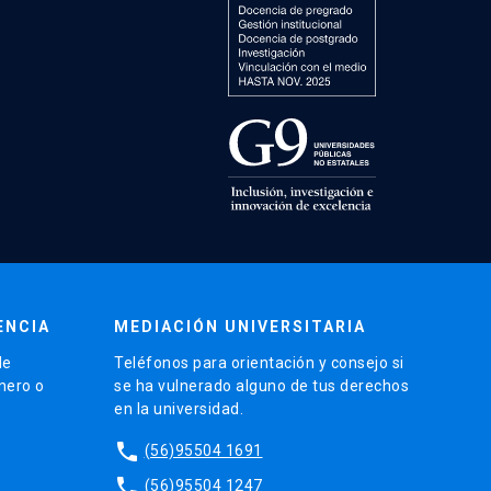
ENCIA
MEDIACIÓN UNIVERSITARIA
de
Teléfonos para orientación y consejo si
énero o
se ha vulnerado alguno de tus derechos
en la universidad.
phone
(56)95504 1691
phone
(56)95504 1247