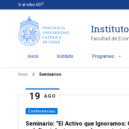
Ir al sitio UC
Institut
Facultad de Eco
Inicio
Instituto
Programas
arrow_drop_down
keyboard_arrow_right
Inicio
Seminarios
19
AGO
Conferencias
Seminario: “El Activo que Ignoramos: