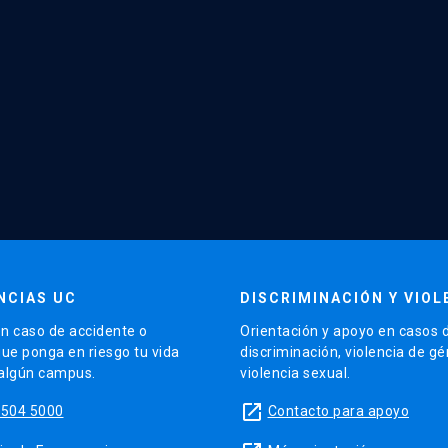
NCIAS UC
DISCRIMINACIÓN Y VIOL
n caso de accidente o
Orientación y apoyo en casos 
que ponga en riesgo tu vida
discriminación, violencia de g
 algún campus.
violencia sexual.
launch
5504 5000
Contacto para apoyo