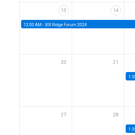
13
14
12:00 AM -
XIX Ridge Forum 2024
20
21
1:3
27
28
1:3