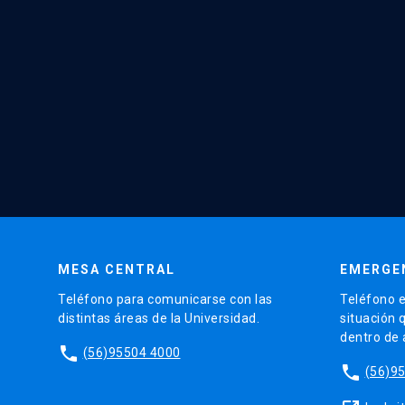
MESA CENTRAL
EMERGE
Teléfono para comunicarse con las
Teléfono e
distintas áreas de la Universidad.
situación 
dentro de
phone
(56)95504 4000
phone
(56)9