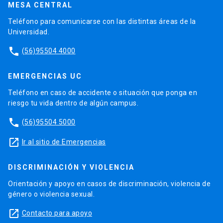
MESA CENTRAL
Teléfono para comunicarse con las distintas áreas de la
Universidad.
phone
(56)95504 4000
EMERGENCIAS UC
Teléfono en caso de accidente o situación que ponga en
riesgo tu vida dentro de algún campus.
phone
(56)95504 5000
launch
Ir al sitio de Emergencias
DISCRIMINACIÓN Y VIOLENCIA
Orientación y apoyo en casos de discriminación, violencia de
género o violencia sexual.
launch
Contacto para apoyo