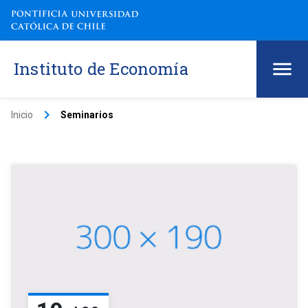
Instituto de Economía
keyboard_arrow_right
Inicio
Seminarios