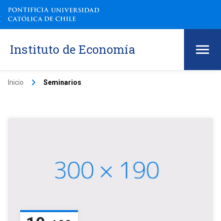
Instituto de Economía
keyboard_arrow_right
Inicio
Seminarios