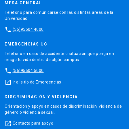
MESA CENTRAL
Teléfono para comunicarse con las distintas áreas de la
Universidad.
phone
(56)95504 4000
EMERGENCIAS UC
Teléfono en caso de accidente o situación que ponga en
riesgo tu vida dentro de algún campus.
phone
(56)95504 5000
launch
Ir al sitio de Emergencias
DISCRIMINACIÓN Y VIOLENCIA
Orientación y apoyo en casos de discriminación, violencia de
género o violencia sexual.
launch
Contacto para apoyo