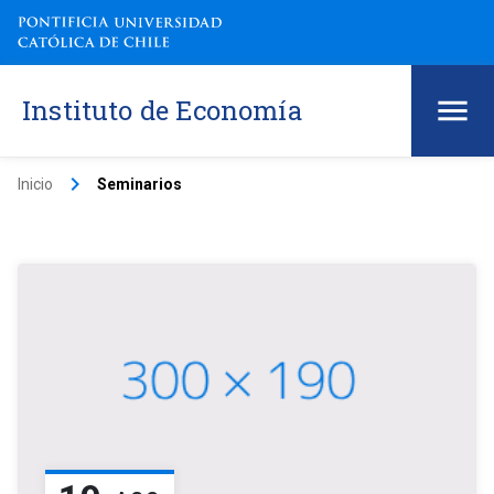
Instituto de Economía
keyboard_arrow_right
Inicio
Seminarios