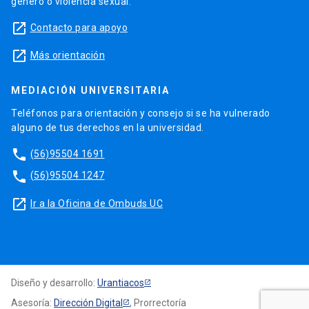
género o violencia sexual.
launch
Contacto para apoyo
launch
Más orientación
MEDIACIÓN UNIVERSITARIA
Teléfonos para orientación y consejo si se ha vulnerado
alguno de tus derechos en la universidad.
phone
(56)95504 1691
phone
(56)95504 1247
launch
Ir a la Oficina de Ombuds UC
Diseño y desarrollo:
Urantiacos
Asesoría:
Dirección Digital
, Prorrectoría