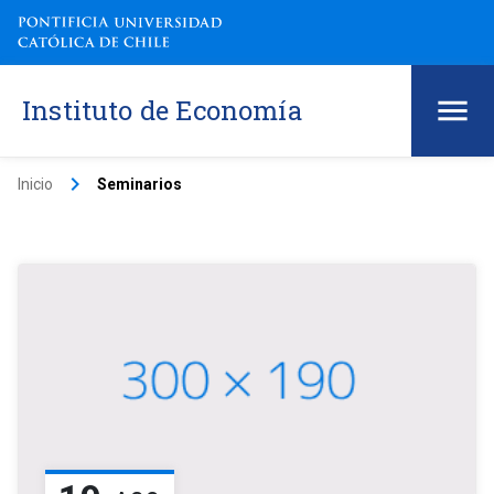
Instituto de Economía
keyboard_arrow_right
Inicio
Seminarios