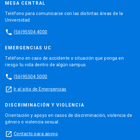
MESA CENTRAL
Teléfono para comunicarse con las distintas áreas de la
Universidad.
phone
(56)95504 4000
EMERGENCIAS UC
Teléfono en caso de accidente o situación que ponga en
riesgo tu vida dentro de algún campus.
phone
(56)95504 5000
launch
Ir al sitio de Emergencias
DISCRIMINACIÓN Y VIOLENCIA
Orientación y apoyo en casos de discriminación, violencia de
género o violencia sexual.
launch
Contacto para apoyo