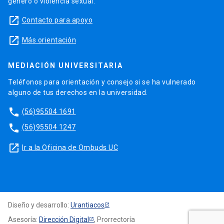
género o violencia sexual.
launch
Contacto para apoyo
launch
Más orientación
MEDIACIÓN UNIVERSITARIA
Teléfonos para orientación y consejo si se ha vulnerado
alguno de tus derechos en la universidad.
phone
(56)95504 1691
phone
(56)95504 1247
launch
Ir a la Oficina de Ombuds UC
Diseño y desarrollo:
Urantiacos
Asesoría:
Dirección Digital
, Prorrectoría