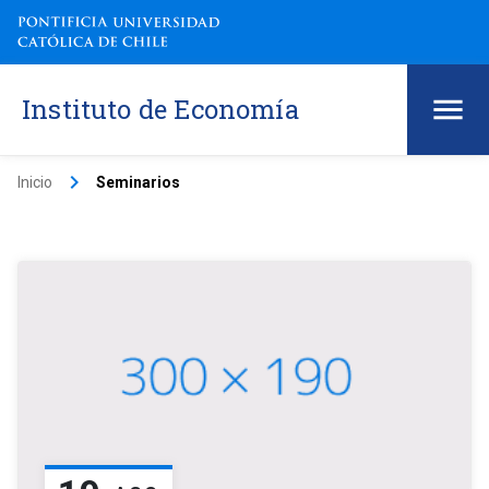
Instituto de Economía
keyboard_arrow_right
Inicio
Seminarios