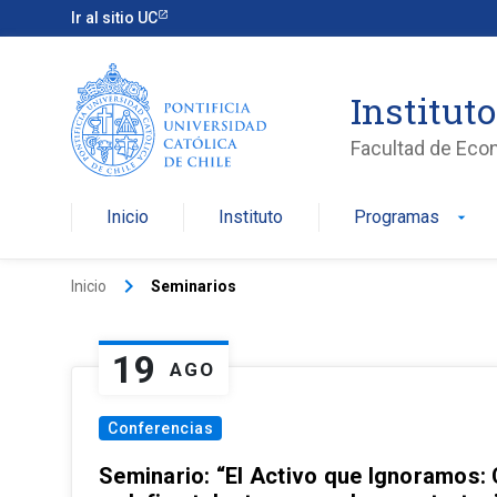
Ir al sitio UC
Institut
Facultad de Eco
Inicio
Instituto
Programas
arrow_drop_down
keyboard_arrow_right
Inicio
Seminarios
19
AGO
Conferencias
Seminario: “El Activo que Ignoramos: