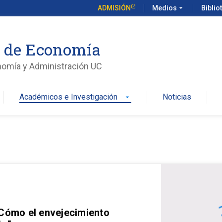
ADMISIÓN
Medios
arrow_drop_down
Biblio
o de Economía
nomía y Administración UC
Académicos e Investigación
Noticias
arrow_drop_down
 Cómo el envejecimiento