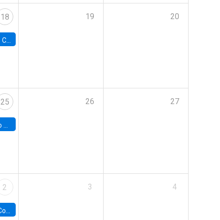
19
20
18
Colorado
26
27
25
hile
3
4
2
ile y UC