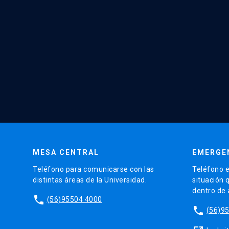
MESA CENTRAL
EMERGE
Teléfono para comunicarse con las
Teléfono e
distintas áreas de la Universidad.
situación 
dentro de
phone
(56)95504 4000
phone
(56)9