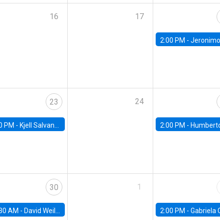
16
17
2:00 PM -
Jeronimo Carballo, University of 
24
23
0 PM -
Kjell Salvanes, Norwegian School of Economics
2:00 PM -
Humberto Martinez, Universidad de C
1
30
30 AM -
David Weil, Brown University
2:00 PM -
Gabriela Contreras, Banco Central de Ch