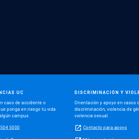
NCIAS UC
DISCRIMINACIÓN Y VIOL
n caso de accidente o
Orientación y apoyo en casos 
que ponga en riesgo tu vida
discriminación, violencia de g
 algún campus.
violencia sexual.
launch
5504 5000
Contacto para apoyo