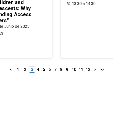
ildren and
13:30 a 14:30
escents: Why
nding Access
ers”
de Junio de 2025
40
<
1
2
3
4
5
6
7
8
9
10
11
12
>
>>