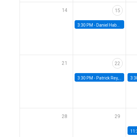
14
15
3:30 PM -
Daniel Habermacher, Universidad de los Andes
21
22
3:30 PM -
Patrick Rey, University of Toulouse
3:3
28
29
11: