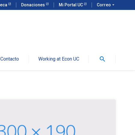
teca
Donaciones
Mi Portal UC
Correo
arrow_drop_down
search
Contacto
Working at Econ UC