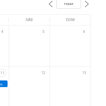
TODAY
SÁB
DOM
4
5
6
12
13
11
 Chile