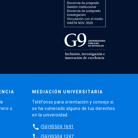
ENCIA
MEDIACIÓN UNIVERSITARIA
de
Teléfonos para orientación y consejo si
énero o
se ha vulnerado alguno de tus derechos
en la universidad.
phone
(56)95504 1691
phone
(56)95504 1247