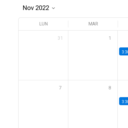
LUN
MAR
31
1
3:3
7
8
3:3