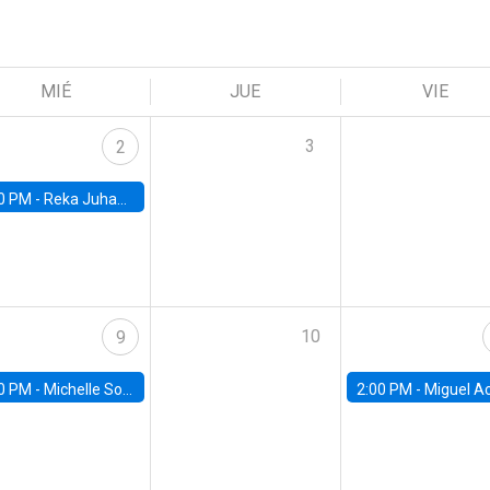
MIÉ
JUE
VIE
3
2
0 PM -
Reka Juhazs, University of British Columbia
10
9
0 PM -
Michelle Sovinsky, Manheimm University
2:00 PM -
Miguel Acosta, Banco Central de