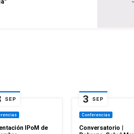
ia”
3
3
SEP
SEP
erencias
Conferencias
entación IPoM de
Conversatorio |