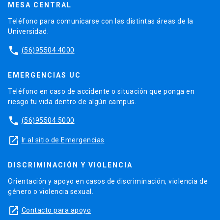
MESA CENTRAL
Teléfono para comunicarse con las distintas áreas de la
Universidad.
phone
(56)95504 4000
EMERGENCIAS UC
Teléfono en caso de accidente o situación que ponga en
riesgo tu vida dentro de algún campus.
phone
(56)95504 5000
launch
Ir al sitio de Emergencias
DISCRIMINACIÓN Y VIOLENCIA
Orientación y apoyo en casos de discriminación, violencia de
género o violencia sexual.
launch
Contacto para apoyo