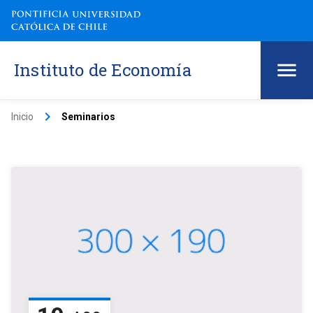
Instituto de Economía
keyboard_arrow_right
Inicio
Seminarios