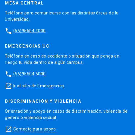
MESA CENTRAL
Teléfono para comunicarse con las distintas áreas de la
Universidad.
phone
(56)95504 4000
EMERGENCIAS UC
Teléfono en caso de accidente o situación que ponga en
riesgo tu vida dentro de algún campus.
phone
(56)95504 5000
launch
Ir al sitio de Emergencias
DISCRIMINACIÓN Y VIOLENCIA
Orientación y apoyo en casos de discriminación, violencia de
género o violencia sexual.
launch
Contacto para apoyo