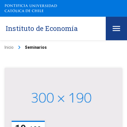
Instituto de Economía
keyboard_arrow_right
Inicio
Seminarios