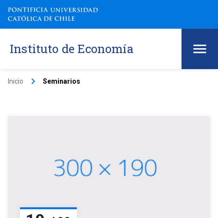
Instituto de Economía
keyboard_arrow_right
Inicio
Seminarios