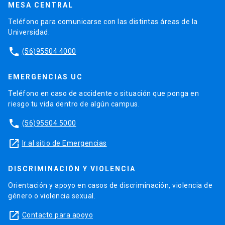
MESA CENTRAL
Teléfono para comunicarse con las distintas áreas de la
Universidad.
phone
(56)95504 4000
EMERGENCIAS UC
Teléfono en caso de accidente o situación que ponga en
riesgo tu vida dentro de algún campus.
phone
(56)95504 5000
launch
Ir al sitio de Emergencias
DISCRIMINACIÓN Y VIOLENCIA
Orientación y apoyo en casos de discriminación, violencia de
género o violencia sexual.
launch
Contacto para apoyo