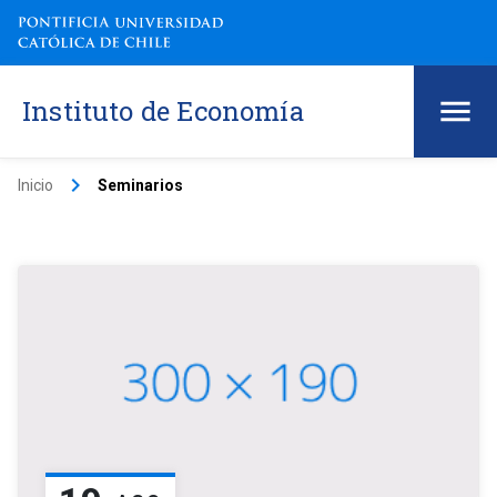
Instituto de Economía
keyboard_arrow_right
Inicio
Seminarios