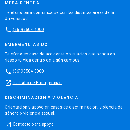
MESA CENTRAL
Teléfono para comunicarse con las distintas áreas de la
Universidad.
phone
(56)95504 4000
EMERGENCIAS UC
Teléfono en caso de accidente o situación que ponga en
riesgo tu vida dentro de algún campus.
phone
(56)95504 5000
launch
Ir al sitio de Emergencias
DISCRIMINACIÓN Y VIOLENCIA
Orientación y apoyo en casos de discriminación, violencia de
género o violencia sexual.
launch
Contacto para apoyo