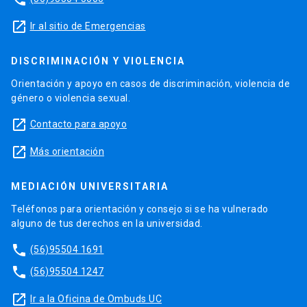
launch
Ir al sitio de Emergencias
DISCRIMINACIÓN Y VIOLENCIA
Orientación y apoyo en casos de discriminación, violencia de
género o violencia sexual.
launch
Contacto para apoyo
launch
Más orientación
MEDIACIÓN UNIVERSITARIA
Teléfonos para orientación y consejo si se ha vulnerado
alguno de tus derechos en la universidad.
phone
(56)95504 1691
phone
(56)95504 1247
launch
Ir a la Oficina de Ombuds UC