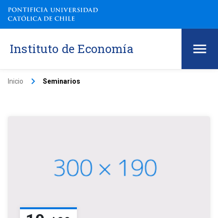
Instituto de Economía
keyboard_arrow_right
Inicio
Seminarios