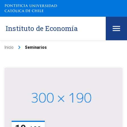
Instituto de Economía
keyboard_arrow_right
Inicio
Seminarios