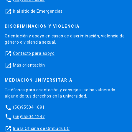
launch
Ir al sitio de Emergencias
DISCRIMINACIÓN Y VIOLENCIA
Orientación y apoyo en casos de discriminación, violencia de
género o violencia sexual.
launch
Contacto para apoyo
launch
Más orientación
MEDIACIÓN UNIVERSITARIA
Teléfonos para orientación y consejo si se ha vulnerado
alguno de tus derechos en la universidad.
phone
(56)95504 1691
phone
(56)95504 1247
launch
Ir a la Oficina de Ombuds UC