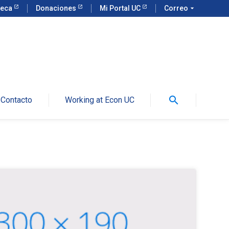
teca
Donaciones
Mi Portal UC
Correo
arrow_drop_down
search
Contacto
Working at Econ UC