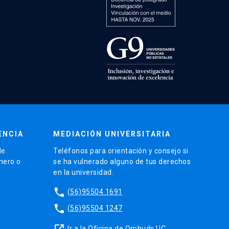
ENCIA
MEDIACIÓN UNIVERSITARIA
de
Teléfonos para orientación y consejo si
énero o
se ha vulnerado alguno de tus derechos
en la universidad.
phone
(56)95504 1691
phone
(56)95504 1247
launch
Ir a la Oficina de Ombuds UC