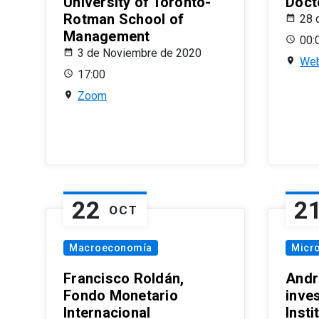
University of Toronto-
Doct
Rotman School of
28 
Management
00:
3 de Noviembre de 2020
Web
17:00
Zoom
22
2
OCT
Macroeconomía
Micr
Francisco Roldán,
Andr
Fondo Monetario
inve
Internacional
Inst