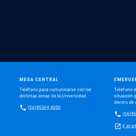
MESA CENTRAL
EMERGE
Teléfono para comunicarse con las
Teléfono e
distintas áreas de la Universidad.
situación 
dentro de
phone
(56)95504 4000
phone
(56)9
launch
Ir al 