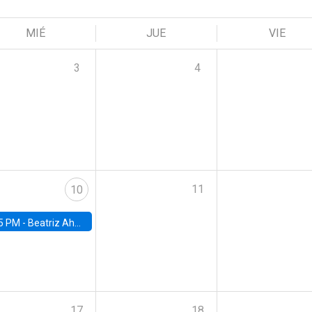
MIÉ
JUE
VIE
3
4
11
10
5 PM -
Beatriz Ahumada, PhD candidate, Universidad de Pittsburgh
17
18