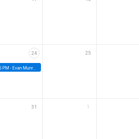
25
24
5 PM -
Evan Munro, Neyman Visiting Assistant Professor in the Department of Statistics at UC Berkeley
31
1