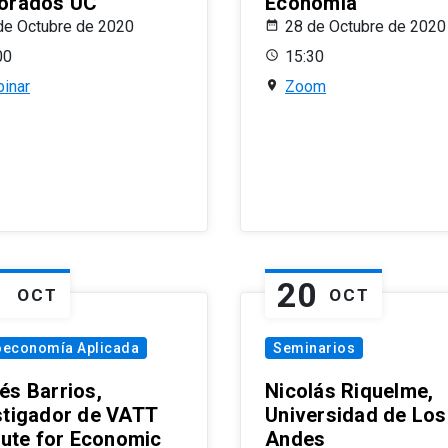
orados UC
Economía
de Octubre de 2020
28 de Octubre de 2020
00
15:30
inar
Zoom
1
20
OCT
OCT
oeconomía Aplicada
Seminarios
és Barrios,
Nicolás Riquelme,
stigador de VATT
Universidad de Los
itute for Economic
Andes