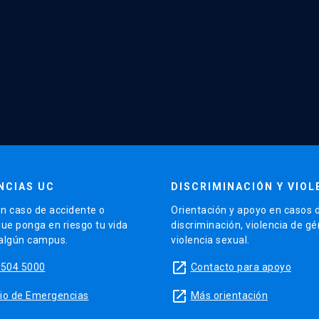
NCIAS UC
DISCRIMINACIÓN Y VIOL
n caso de accidente o
Orientación y apoyo en casos 
que ponga en riesgo tu vida
discriminación, violencia de g
 algún campus.
violencia sexual.
launch
5504 5000
Contacto para apoyo
launch
sitio de Emergencias
Más orientación