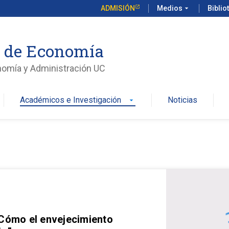
ADMISIÓN
Medios
arrow_drop_down
Biblio
o de Economía
nomía y Administración UC
Académicos e Investigación
Noticias
arrow_drop_down
 Cómo el envejecimiento