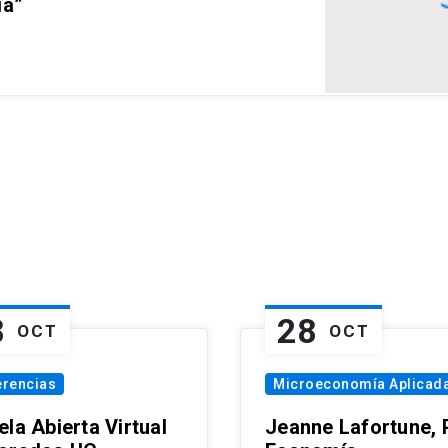
ia”
8
28
OCT
OCT
erencias
Microeconomía Aplicad
la Abierta Virtual
Jeanne Lafortune,