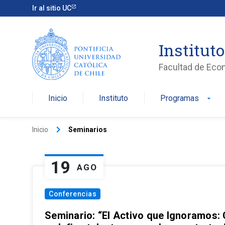
Ir al sitio UC
Institut
Facultad de Eco
Inicio
Instituto
Programas
arrow_drop_down
keyboard_arrow_right
Inicio
Seminarios
19
AGO
Conferencias
Seminario: “El Activo que Ignoramos: