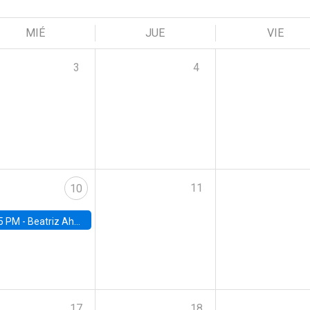
MIÉ
JUE
VIE
3
4
11
10
5 PM -
Beatriz Ahumada, PhD candidate, Universidad de Pittsburgh
17
18