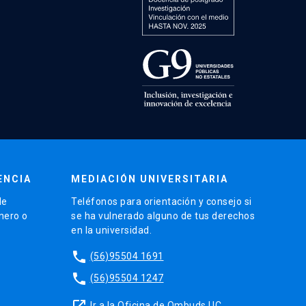
ENCIA
MEDIACIÓN UNIVERSITARIA
de
Teléfonos para orientación y consejo si
énero o
se ha vulnerado alguno de tus derechos
en la universidad.
phone
(56)95504 1691
phone
(56)95504 1247
launch
Ir a la Oficina de Ombuds UC