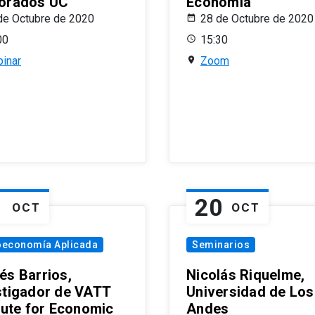
orados UC
Economía
de Octubre de 2020
28 de Octubre de 2020
00
15:30
inar
Zoom
1
20
OCT
OCT
oeconomía Aplicada
Seminarios
és Barrios,
Nicolás Riquelme,
stigador de VATT
Universidad de Los
itute for Economic
Andes