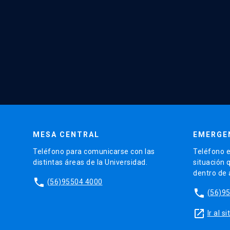
MESA CENTRAL
EMERGE
Teléfono para comunicarse con las
Teléfono e
distintas áreas de la Universidad.
situación 
dentro de
phone
(56)95504 4000
phone
(56)9
launch
Ir al 