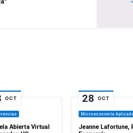
ia”
8
28
OCT
OCT
erencias
Microeconomía Aplicad
la Abierta Virtual
Jeanne Lafortune,