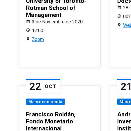
University of Toronto-
Doct
Rotman School of
28 
Management
00:
3 de Noviembre de 2020
Web
17:00
Zoom
22
2
OCT
Macroeconomía
Micr
Francisco Roldán,
Andr
Fondo Monetario
inve
Internacional
Inst