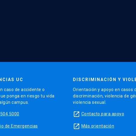
NCIAS UC
DISCRIMINACIÓN Y VIOL
n caso de accidente o
Orientación y apoyo en casos 
que ponga en riesgo tu vida
discriminación, violencia de g
 algún campus.
violencia sexual.
launch
5504 5000
Contacto para apoyo
launch
sitio de Emergencias
Más orientación