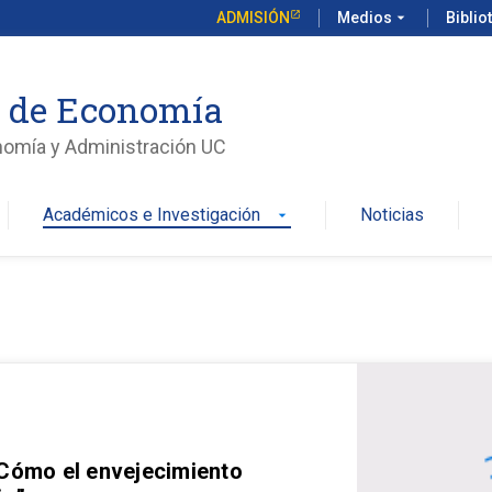
ADMISIÓN
Medios
arrow_drop_down
Biblio
o de Economía
nomía y Administración UC
Académicos e Investigación
Noticias
arrow_drop_down
 Cómo el envejecimiento