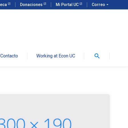
teca
Donaciones
Mi Portal UC
Correo
arrow_drop_down
search
Contacto
Working at Econ UC