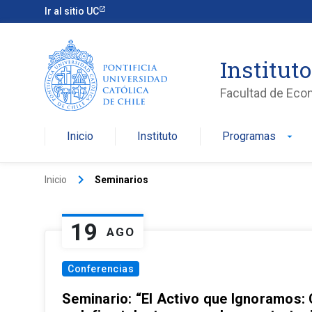
Ir al sitio UC
Institut
Facultad de Eco
Inicio
Instituto
Programas
arrow_drop_down
keyboard_arrow_right
Inicio
Seminarios
19
AGO
Conferencias
Seminario: “El Activo que Ignoramos: