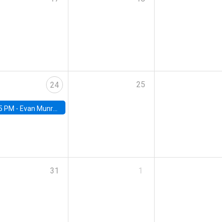
25
24
5 PM -
Evan Munro, Neyman Visiting Assistant Professor in the Department of Statistics at UC Berkeley
31
1