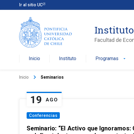
Ir al sitio UC
Institut
Facultad de Eco
Inicio
Instituto
Programas
arrow_drop_down
keyboard_arrow_right
Inicio
Seminarios
19
AGO
Conferencias
Seminario: “El Activo que Ignoramos: