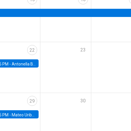
23
22
5 PM -
Antonella Bancalari, Institute for Fiscal Studies (IFS) and Research Associate at University College London (UCL)
30
29
5 PM -
Mateo Uribe-Castro, Universidad de los Andes (Colombia)