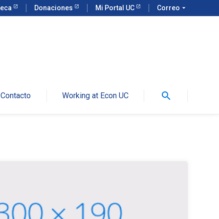
teca
Donaciones
Mi Portal UC
Correo
arrow_drop_down
search
Contacto
Working at Econ UC