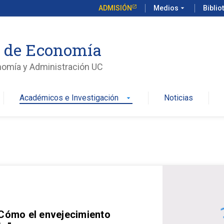
ADMISIÓN
Medios
arrow_drop_down
Biblio
o de Economía
nomía y Administración UC
Académicos e Investigación
Noticias
arrow_drop_down
 Cómo el envejecimiento