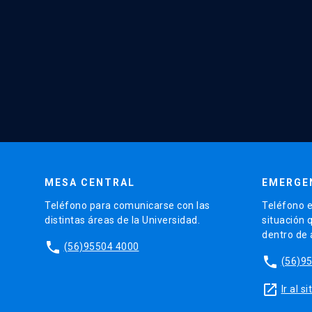
MESA CENTRAL
EMERGE
Teléfono para comunicarse con las
Teléfono e
distintas áreas de la Universidad.
situación 
dentro de
phone
(56)95504 4000
phone
(56)9
launch
Ir al 