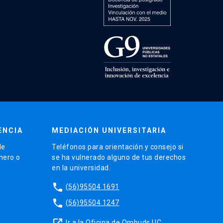
ENCIA
MEDIACIÓN UNIVERSITARIA
de
Teléfonos para orientación y consejo si
énero o
se ha vulnerado alguno de tus derechos
en la universidad.
phone
(56)95504 1691
phone
(56)95504 1247
launch
Ir a la Oficina de Ombuds UC