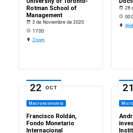
University of Toronto-
Doct
Rotman School of
28 
Management
00:
3 de Noviembre de 2020
Web
17:00
Zoom
22
2
OCT
Macroeconomía
Micr
Francisco Roldán,
Andr
Fondo Monetario
inve
Internacional
Inst