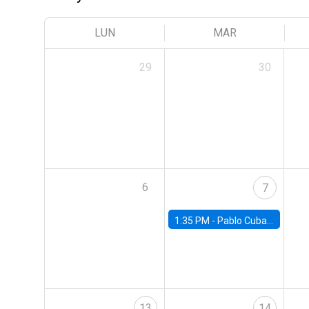
LUN
MAR
29
30
6
7
1:35 PM -
Pablo Cuba, FED Board
13
14