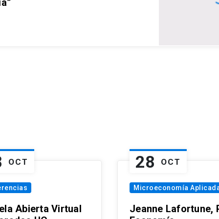
ia”
8
28
OCT
OCT
erencias
Microeconomía Aplicad
la Abierta Virtual
Jeanne Lafortune,