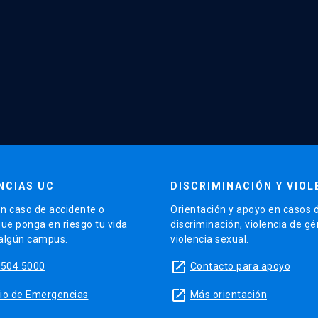
NCIAS UC
DISCRIMINACIÓN Y VIOL
n caso de accidente o
Orientación y apoyo en casos 
que ponga en riesgo tu vida
discriminación, violencia de g
 algún campus.
violencia sexual.
launch
5504 5000
Contacto para apoyo
launch
sitio de Emergencias
Más orientación