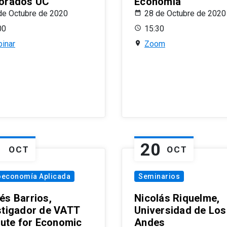
orados UC
Economía
de Octubre de 2020
28 de Octubre de 2020
00
15:30
inar
Zoom
1
20
OCT
OCT
oeconomía Aplicada
Seminarios
és Barrios,
Nicolás Riquelme,
stigador de VATT
Universidad de Los
itute for Economic
Andes