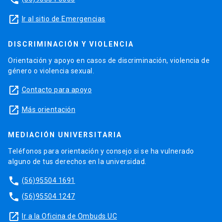
launch
Ir al sitio de Emergencias
DISCRIMINACIÓN Y VIOLENCIA
Orientación y apoyo en casos de discriminación, violencia de
género o violencia sexual.
launch
Contacto para apoyo
launch
Más orientación
MEDIACIÓN UNIVERSITARIA
Teléfonos para orientación y consejo si se ha vulnerado
alguno de tus derechos en la universidad.
phone
(56)95504 1691
phone
(56)95504 1247
launch
Ir a la Oficina de Ombuds UC