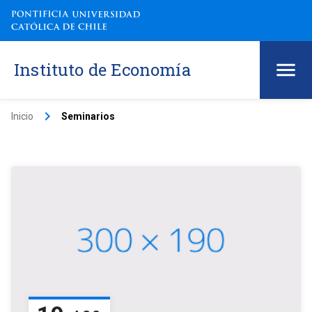
Instituto de Economía
keyboard_arrow_right
Inicio
Seminarios