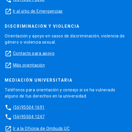
launch
Ir al sitio de Emergencias
DISCRIMINACIÓN Y VIOLENCIA
Orientación y apoyo en casos de discriminación, violencia de
género o violencia sexual.
launch
Contacto para apoyo
launch
Más orientación
MEDIACIÓN UNIVERSITARIA
Teléfonos para orientación y consejo si se ha vulnerado
alguno de tus derechos en la universidad.
phone
(56)95504 1691
phone
(56)95504 1247
launch
Ir a la Oficina de Ombuds UC