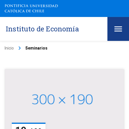
Instituto de Economía
keyboard_arrow_right
Inicio
Seminarios