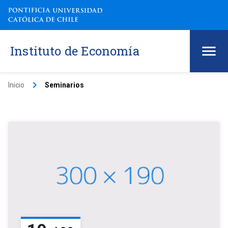
Instituto de Economía
keyboard_arrow_right
Inicio
Seminarios