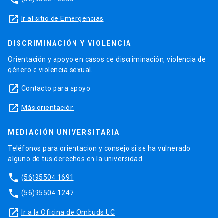
launch
Ir al sitio de Emergencias
DISCRIMINACIÓN Y VIOLENCIA
Orientación y apoyo en casos de discriminación, violencia de
género o violencia sexual.
launch
Contacto para apoyo
launch
Más orientación
MEDIACIÓN UNIVERSITARIA
Teléfonos para orientación y consejo si se ha vulnerado
alguno de tus derechos en la universidad.
phone
(56)95504 1691
phone
(56)95504 1247
launch
Ir a la Oficina de Ombuds UC