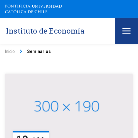
Instituto de Economía
keyboard_arrow_right
Inicio
Seminarios