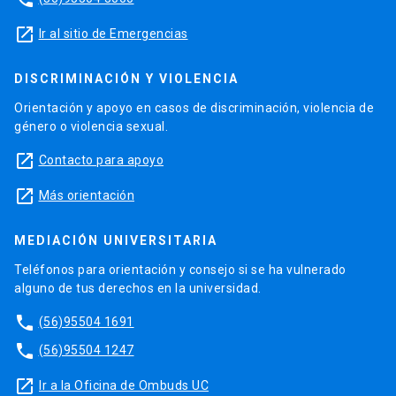
launch
Ir al sitio de Emergencias
DISCRIMINACIÓN Y VIOLENCIA
Orientación y apoyo en casos de discriminación, violencia de
género o violencia sexual.
launch
Contacto para apoyo
launch
Más orientación
MEDIACIÓN UNIVERSITARIA
Teléfonos para orientación y consejo si se ha vulnerado
alguno de tus derechos en la universidad.
phone
(56)95504 1691
phone
(56)95504 1247
launch
Ir a la Oficina de Ombuds UC