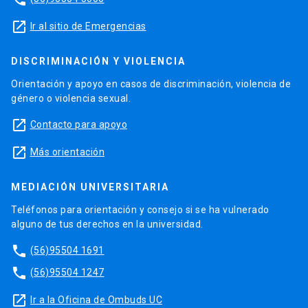
launch
Ir al sitio de Emergencias
DISCRIMINACIÓN Y VIOLENCIA
Orientación y apoyo en casos de discriminación, violencia de
género o violencia sexual.
launch
Contacto para apoyo
launch
Más orientación
MEDIACIÓN UNIVERSITARIA
Teléfonos para orientación y consejo si se ha vulnerado
alguno de tus derechos en la universidad.
phone
(56)95504 1691
phone
(56)95504 1247
launch
Ir a la Oficina de Ombuds UC