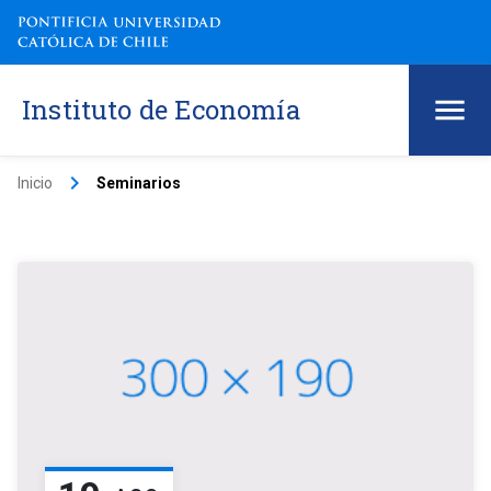
Instituto de Economía
keyboard_arrow_right
Inicio
Seminarios