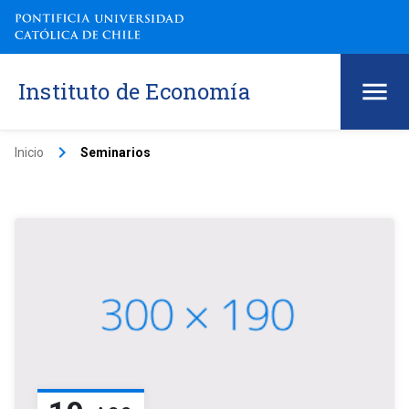
Instituto de Economía
keyboard_arrow_right
Inicio
Seminarios