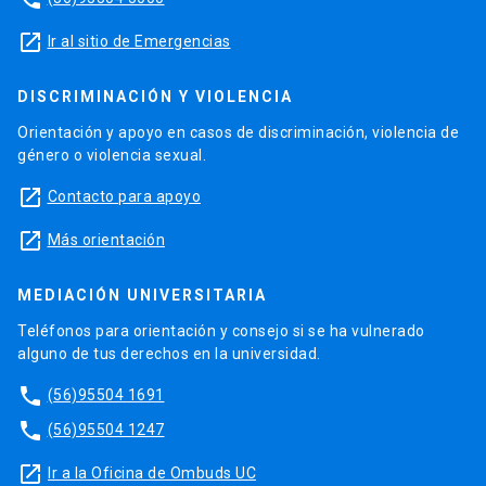
launch
Ir al sitio de Emergencias
DISCRIMINACIÓN Y VIOLENCIA
Orientación y apoyo en casos de discriminación, violencia de
género o violencia sexual.
launch
Contacto para apoyo
launch
Más orientación
MEDIACIÓN UNIVERSITARIA
Teléfonos para orientación y consejo si se ha vulnerado
alguno de tus derechos en la universidad.
phone
(56)95504 1691
phone
(56)95504 1247
launch
Ir a la Oficina de Ombuds UC