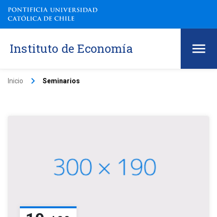
Instituto de Economía
keyboard_arrow_right
Inicio
Seminarios