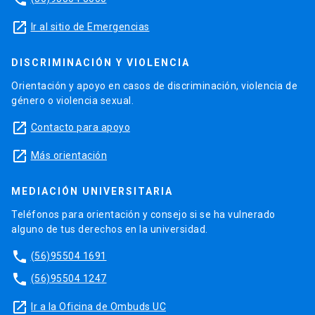
launch
Ir al sitio de Emergencias
DISCRIMINACIÓN Y VIOLENCIA
Orientación y apoyo en casos de discriminación, violencia de
género o violencia sexual.
launch
Contacto para apoyo
launch
Más orientación
MEDIACIÓN UNIVERSITARIA
Teléfonos para orientación y consejo si se ha vulnerado
alguno de tus derechos en la universidad.
phone
(56)95504 1691
phone
(56)95504 1247
launch
Ir a la Oficina de Ombuds UC