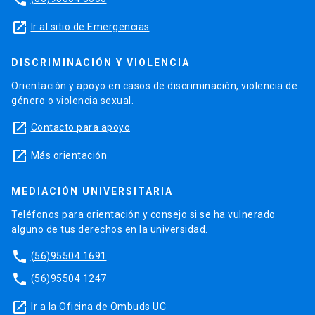
launch
Ir al sitio de Emergencias
DISCRIMINACIÓN Y VIOLENCIA
Orientación y apoyo en casos de discriminación, violencia de
género o violencia sexual.
launch
Contacto para apoyo
launch
Más orientación
MEDIACIÓN UNIVERSITARIA
Teléfonos para orientación y consejo si se ha vulnerado
alguno de tus derechos en la universidad.
phone
(56)95504 1691
phone
(56)95504 1247
launch
Ir a la Oficina de Ombuds UC