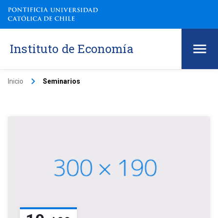
Instituto de Economía
keyboard_arrow_right
Inicio
Seminarios