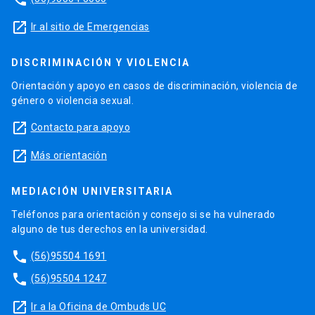
launch
Ir al sitio de Emergencias
DISCRIMINACIÓN Y VIOLENCIA
Orientación y apoyo en casos de discriminación, violencia de
género o violencia sexual.
launch
Contacto para apoyo
launch
Más orientación
MEDIACIÓN UNIVERSITARIA
Teléfonos para orientación y consejo si se ha vulnerado
alguno de tus derechos en la universidad.
phone
(56)95504 1691
phone
(56)95504 1247
launch
Ir a la Oficina de Ombuds UC