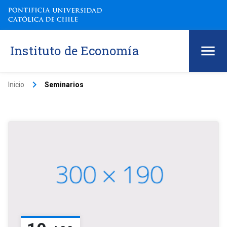
Instituto de Economía
keyboard_arrow_right
Inicio
Seminarios