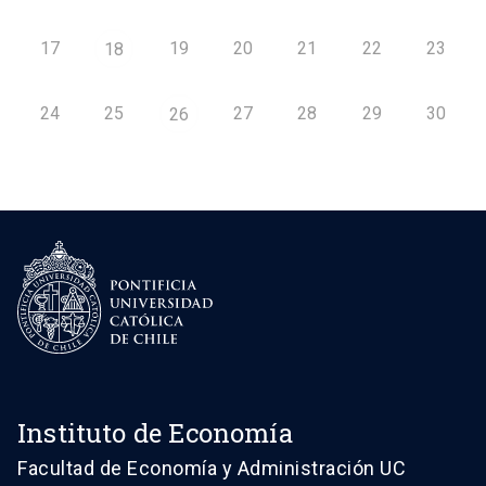
17
19
20
21
22
23
18
24
25
27
28
29
30
26
Instituto de Economía
Facultad de Economía y Administración UC