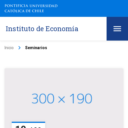
Instituto de Economía
keyboard_arrow_right
Inicio
Seminarios