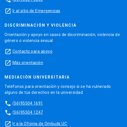
launch
Ir al sitio de Emergencias
DISCRIMINACIÓN Y VIOLENCIA
Orientación y apoyo en casos de discriminación, violencia de
género o violencia sexual.
launch
Contacto para apoyo
launch
Más orientación
MEDIACIÓN UNIVERSITARIA
Teléfonos para orientación y consejo si se ha vulnerado
alguno de tus derechos en la universidad.
phone
(56)95504 1691
phone
(56)95504 1247
launch
Ir a la Oficina de Ombuds UC