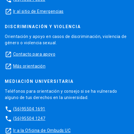
launch
Ir al sitio de Emergencias
DISCRIMINACIÓN Y VIOLENCIA
Orientación y apoyo en casos de discriminación, violencia de
género o violencia sexual.
launch
Contacto para apoyo
launch
Más orientación
MEDIACIÓN UNIVERSITARIA
Teléfonos para orientación y consejo si se ha vulnerado
alguno de tus derechos en la universidad.
phone
(56)95504 1691
phone
(56)95504 1247
launch
Ir a la Oficina de Ombuds UC