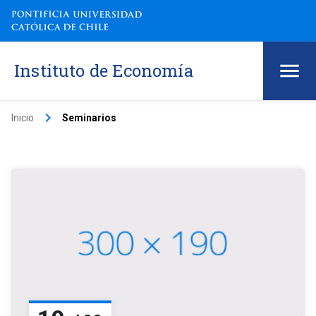
Instituto de Economía
keyboard_arrow_right
Inicio
Seminarios