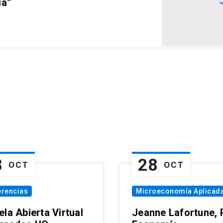
ia”
8
28
OCT
OCT
erencias
Microeconomía Aplicad
la Abierta Virtual
Jeanne Lafortune,