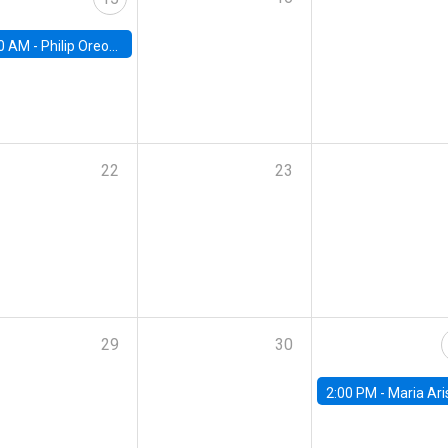
0 AM -
Philip Oreopolous, University of Toronto
22
23
29
30
2:00 PM -
Maria Aristizabal-Ramirez, FED