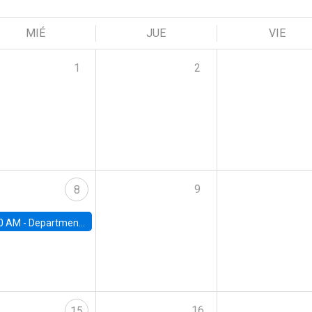
MIÉ
JUE
VIE
1
2
9
8
0 AM -
Department Seminar: James Robinson
16
15