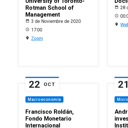
University of Toronto-
Doct
Rotman School of
28 
Management
00:
3 de Noviembre de 2020
Web
17:00
Zoom
22
2
OCT
Macroeconomía
Micr
Francisco Roldán,
Andr
Fondo Monetario
inve
Internacional
Inst