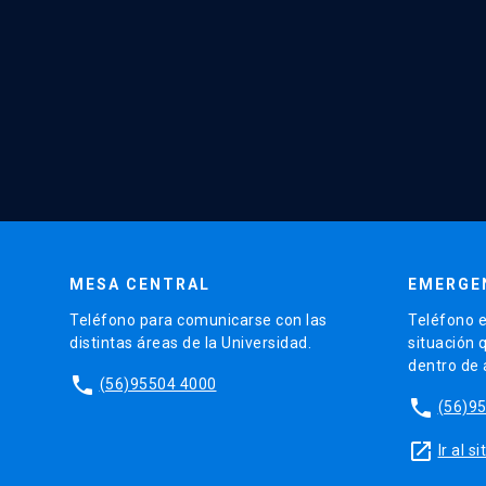
MESA CENTRAL
EMERGE
Teléfono para comunicarse con las
Teléfono e
distintas áreas de la Universidad.
situación 
dentro de
phone
(56)95504 4000
phone
(56)9
launch
Ir al 