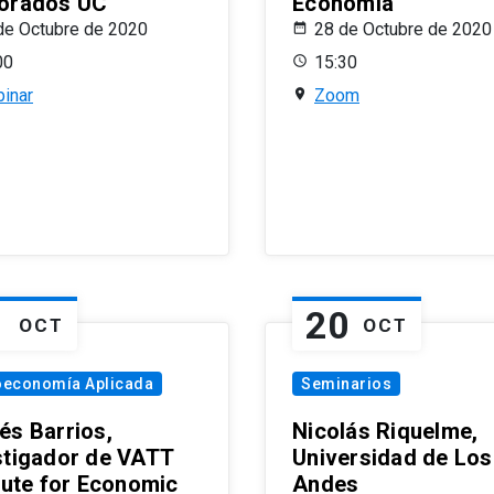
orados UC
Economía
de Octubre de 2020
28 de Octubre de 2020
00
15:30
inar
Zoom
1
20
OCT
OCT
oeconomía Aplicada
Seminarios
és Barrios,
Nicolás Riquelme,
stigador de VATT
Universidad de Los
itute for Economic
Andes