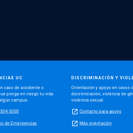
NCIAS UC
DISCRIMINACIÓN Y VIOL
n caso de accidente o
Orientación y apoyo en casos 
que ponga en riesgo tu vida
discriminación, violencia de g
 algún campus.
violencia sexual.
launch
5504 5000
Contacto para apoyo
launch
sitio de Emergencias
Más orientación