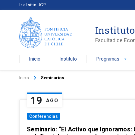
Ir al sitio UC
Institut
Facultad de Eco
Inicio
Instituto
Programas
arrow_drop_down
keyboard_arrow_right
Inicio
Seminarios
19
AGO
Conferencias
Seminario: “El Activo que Ignoramos: