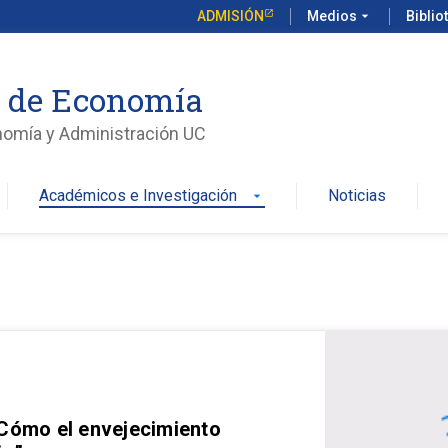
ADMISIÓN
Medios
arrow_drop_down
Biblio
o de Economía
nomía y Administración UC
Académicos e Investigación
Noticias
arrow_drop_down
 Cómo el envejecimiento