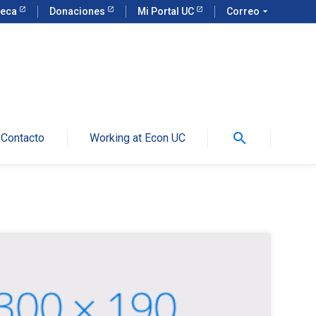
teca
Donaciones
Mi Portal UC
Correo
arrow_drop_down
search
Contacto
Working at Econ UC