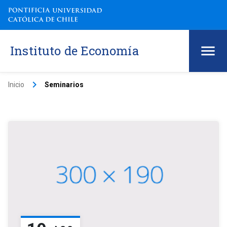
Instituto de Economía
keyboard_arrow_right
Inicio
Seminarios