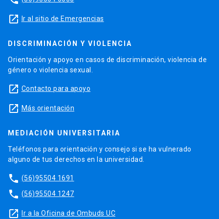
launch
Ir al sitio de Emergencias
DISCRIMINACIÓN Y VIOLENCIA
Orientación y apoyo en casos de discriminación, violencia de
género o violencia sexual.
launch
Contacto para apoyo
launch
Más orientación
MEDIACIÓN UNIVERSITARIA
Teléfonos para orientación y consejo si se ha vulnerado
alguno de tus derechos en la universidad.
phone
(56)95504 1691
phone
(56)95504 1247
launch
Ir a la Oficina de Ombuds UC