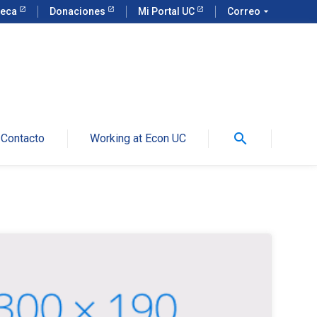
teca
Donaciones
Mi Portal UC
Correo
arrow_drop_down
search
Contacto
Working at Econ UC