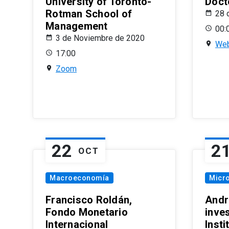
University of Toronto-
Doct
Rotman School of
28 
Management
00:
3 de Noviembre de 2020
Web
17:00
Zoom
22
2
OCT
Macroeconomía
Micr
Francisco Roldán,
Andr
Fondo Monetario
inve
Internacional
Inst