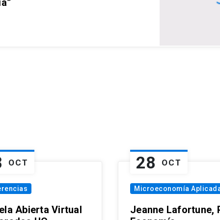
ia”
8
28
OCT
OCT
erencias
Microeconomía Aplicad
la Abierta Virtual
Jeanne Lafortune,