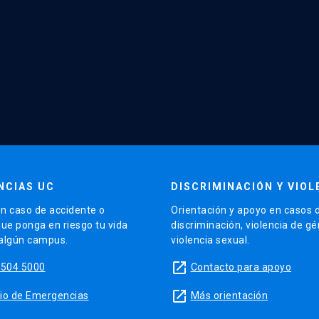
NCIAS UC
DISCRIMINACIÓN Y VIOL
n caso de accidente o
Orientación y apoyo en casos 
que ponga en riesgo tu vida
discriminación, violencia de g
 algún campus.
violencia sexual.
launch
5504 5000
Contacto para apoyo
launch
sitio de Emergencias
Más orientación