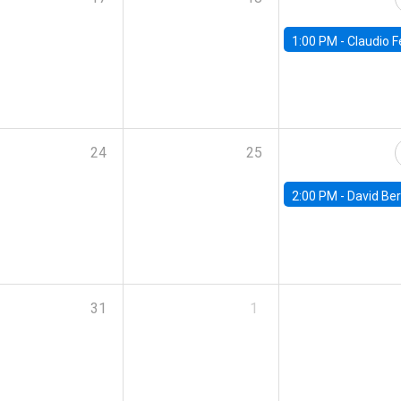
1:00 PM -
Claudio Ferraz, British Col
24
25
2:00 PM -
David Berger, D
31
1