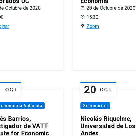
orados UC
Economía
de Octubre de 2020
28 de Octubre de 2020
00
15:30
inar
Zoom
1
20
OCT
OCT
oeconomía Aplicada
Seminarios
és Barrios,
Nicolás Riquelme,
stigador de VATT
Universidad de Los
itute for Economic
Andes