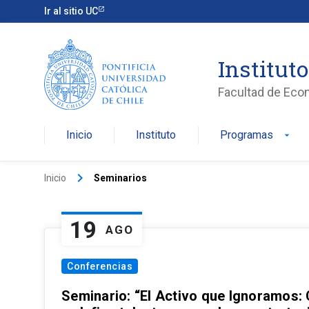
Ir al sitio UC
Institut
Facultad de Eco
Inicio
Instituto
Programas
arrow_drop_down
keyboard_arrow_right
Inicio
Seminarios
19
AGO
Conferencias
Seminario: “El Activo que Ignoramos: