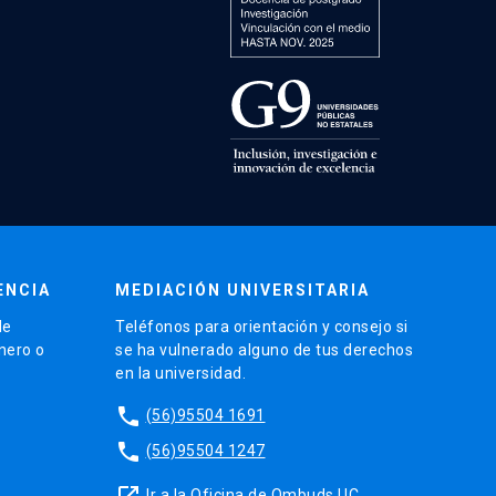
ENCIA
MEDIACIÓN UNIVERSITARIA
de
Teléfonos para orientación y consejo si
énero o
se ha vulnerado alguno de tus derechos
en la universidad.
phone
(56)95504 1691
phone
(56)95504 1247
launch
Ir a la Oficina de Ombuds UC