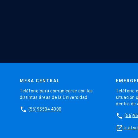
MESA CENTRAL
EMERGE
Teléfono para comunicarse con las
Teléfono e
distintas áreas de la Universidad.
situación 
dentro de
phone
(56)95504 4000
phone
(56)9
launch
Ir al 