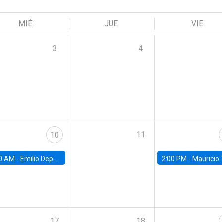
MIÉ
JUE
VIE
3
4
11
10
0 AM -
Emilio Depetris-Chauvín, Universidad Católica
2:00 PM -
Mauricio Tejada,
17
18