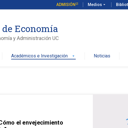
ADMISIÓN
Medios
arrow_drop_down
Biblio
o de Economía
nomía y Administración UC
Académicos e Investigación
Noticias
arrow_drop_down
 Cómo el envejecimiento