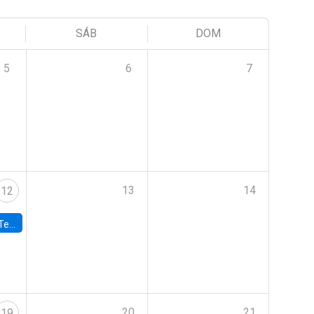
SÁB
DOM
5
6
7
13
14
12
 UDP
20
21
19