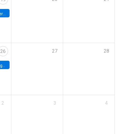
umbia
27
28
26
uke
2
3
4