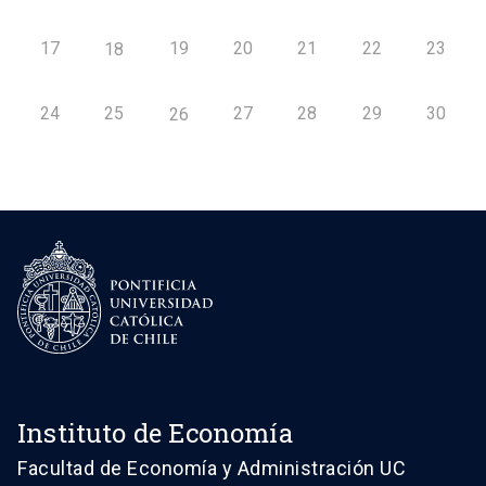
17
19
20
21
22
23
18
24
25
27
28
29
30
26
Instituto de Economía
Facultad de Economía y Administración UC