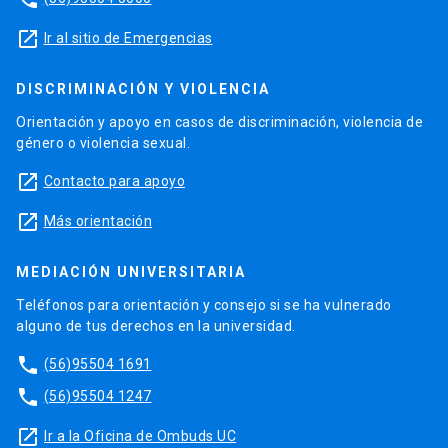
launch
Ir al sitio de Emergencias
DISCRIMINACIÓN Y VIOLENCIA
Orientación y apoyo en casos de discriminación, violencia de
género o violencia sexual.
launch
Contacto para apoyo
launch
Más orientación
MEDIACIÓN UNIVERSITARIA
Teléfonos para orientación y consejo si se ha vulnerado
alguno de tus derechos en la universidad.
phone
(56)95504 1691
phone
(56)95504 1247
launch
Ir a la Oficina de Ombuds UC