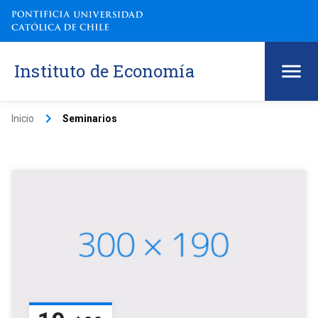
Instituto de Economía
keyboard_arrow_right
Inicio
Seminarios