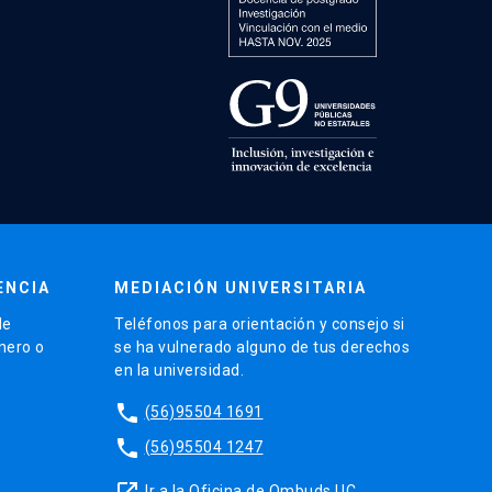
ENCIA
MEDIACIÓN UNIVERSITARIA
de
Teléfonos para orientación y consejo si
énero o
se ha vulnerado alguno de tus derechos
en la universidad.
phone
(56)95504 1691
phone
(56)95504 1247
launch
Ir a la Oficina de Ombuds UC