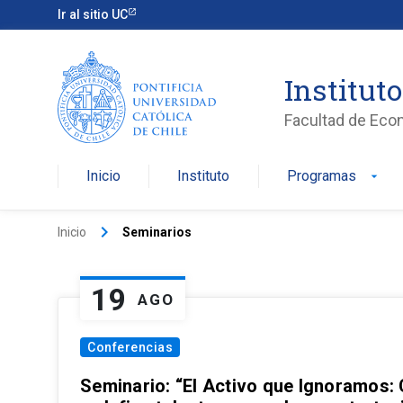
Ir al sitio UC
Institut
Facultad de Eco
Inicio
Instituto
Programas
arrow_drop_down
keyboard_arrow_right
Inicio
Seminarios
19
AGO
Conferencias
Seminario: “El Activo que Ignoramos: