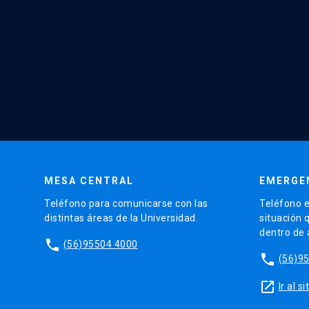
MESA CENTRAL
EMERGE
Teléfono para comunicarse con las
Teléfono e
distintas áreas de la Universidad.
situación 
dentro de
phone
(56)95504 4000
phone
(56)9
launch
Ir al 