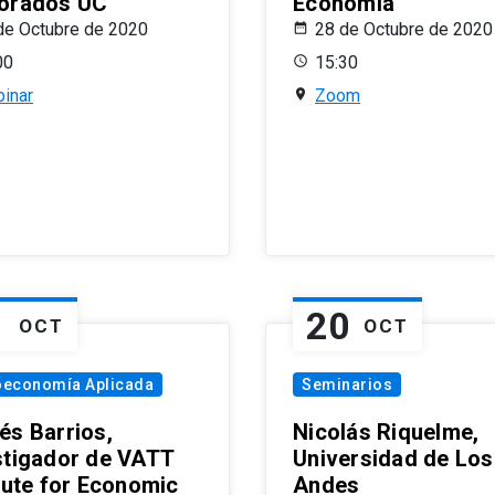
orados UC
Economía
de Octubre de 2020
28 de Octubre de 2020
00
15:30
inar
Zoom
1
20
OCT
OCT
oeconomía Aplicada
Seminarios
és Barrios,
Nicolás Riquelme,
stigador de VATT
Universidad de Los
itute for Economic
Andes