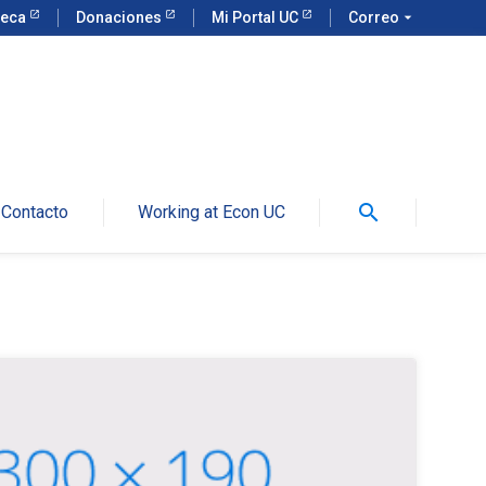
teca
Donaciones
Mi Portal UC
Correo
arrow_drop_down
search
Contacto
Working at Econ UC