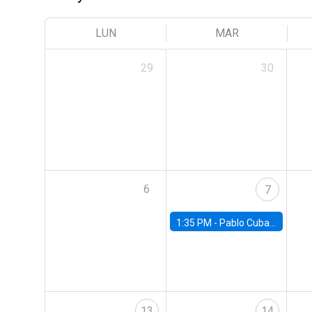
LUN
MAR
29
30
6
7
1:35 PM -
Pablo Cuba, FED Board
13
14