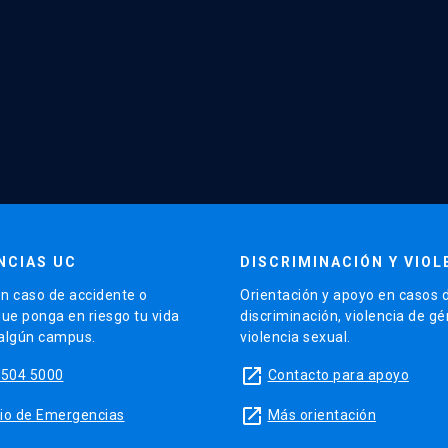
NCIAS UC
DISCRIMINACIÓN Y VIOL
n caso de accidente o
Orientación y apoyo en casos 
que ponga en riesgo tu vida
discriminación, violencia de g
 algún campus.
violencia sexual.
launch
5504 5000
Contacto para apoyo
launch
sitio de Emergencias
Más orientación