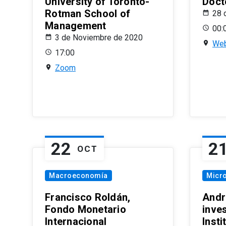
University of Toronto-
Doct
Rotman School of
28 
Management
00:
3 de Noviembre de 2020
Web
17:00
Zoom
22
2
OCT
Macroeconomía
Micr
Francisco Roldán,
Andr
Fondo Monetario
inve
Internacional
Inst