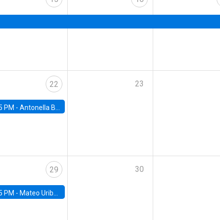
23
22
5 PM -
Antonella Bancalari, Institute for Fiscal Studies (IFS) and Research Associate at University College London (UCL)
30
29
5 PM -
Mateo Uribe-Castro, Universidad de los Andes (Colombia)