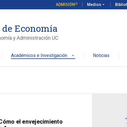
ADMISIÓN
Medios
arrow_drop_down
Biblio
o de Economía
nomía y Administración UC
Académicos e Investigación
Noticias
arrow_drop_down
 Cómo el envejecimiento