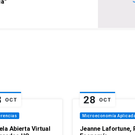
ia”
8
28
OCT
OCT
erencias
Microeconomía Aplicad
la Abierta Virtual
Jeanne Lafortune,