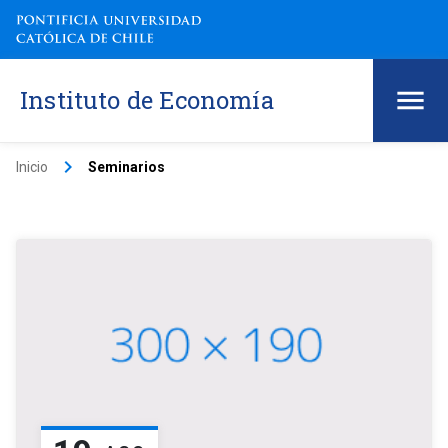
Instituto de Economía
keyboard_arrow_right
Inicio
Seminarios