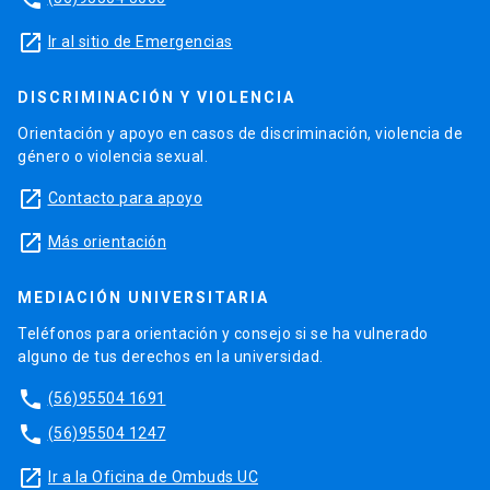
launch
Ir al sitio de Emergencias
DISCRIMINACIÓN Y VIOLENCIA
Orientación y apoyo en casos de discriminación, violencia de
género o violencia sexual.
launch
Contacto para apoyo
launch
Más orientación
MEDIACIÓN UNIVERSITARIA
Teléfonos para orientación y consejo si se ha vulnerado
alguno de tus derechos en la universidad.
phone
(56)95504 1691
phone
(56)95504 1247
launch
Ir a la Oficina de Ombuds UC