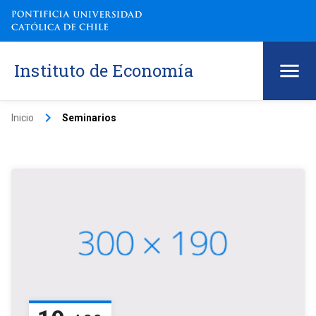
Instituto de Economía
keyboard_arrow_right
Inicio
Seminarios