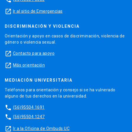
launch
Ir al sitio de Emergencias
DISCRIMINACIÓN Y VIOLENCIA
Orientación y apoyo en casos de discriminación, violencia de
género o violencia sexual.
launch
Contacto para apoyo
launch
Más orientación
MEDIACIÓN UNIVERSITARIA
Teléfonos para orientación y consejo si se ha vulnerado
alguno de tus derechos en la universidad.
phone
(56)95504 1691
phone
(56)95504 1247
launch
Ir a la Oficina de Ombuds UC