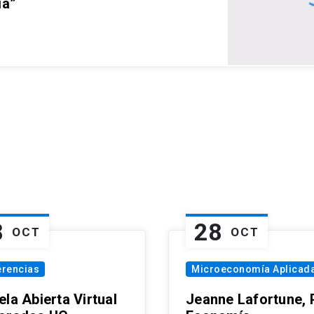
ia”
8
28
OCT
OCT
erencias
Microeconomía Aplicad
la Abierta Virtual
Jeanne Lafortune,