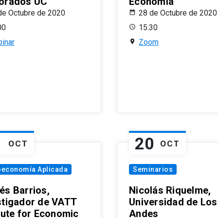
orados UC
Economía
de Octubre de 2020
28 de Octubre de 2020
00
15:30
inar
Zoom
1
20
OCT
OCT
oeconomía Aplicada
Seminarios
és Barrios,
Nicolás Riquelme,
stigador de VATT
Universidad de Los
itute for Economic
Andes