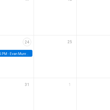
25
24
5 PM -
Evan Munro, Neyman Visiting Assistant Professor in the Department of Statistics at UC Berkeley
31
1