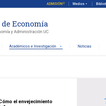
ADMISIÓN
Medios
arrow_drop_down
Biblio
o de Economía
nomía y Administración UC
Académicos e Investigación
Noticias
arrow_drop_down
 Cómo el envejecimiento