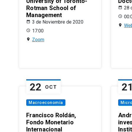
University of Toronto-
Doct
Rotman School of
28 
Management
00:
3 de Noviembre de 2020
Web
17:00
Zoom
22
2
OCT
Macroeconomía
Micr
Francisco Roldán,
Andr
Fondo Monetario
inve
Internacional
Inst