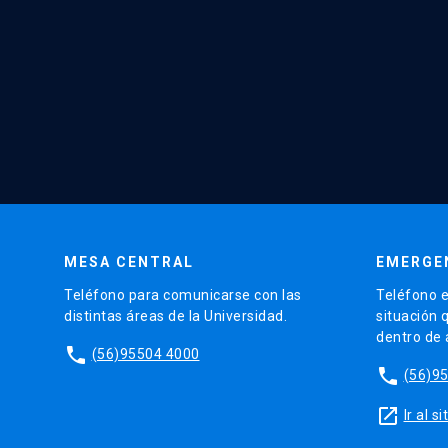
MESA CENTRAL
EMERGE
Teléfono para comunicarse con las
Teléfono e
distintas áreas de la Universidad.
situación 
dentro de
phone
(56)95504 4000
phone
(56)9
launch
Ir al 