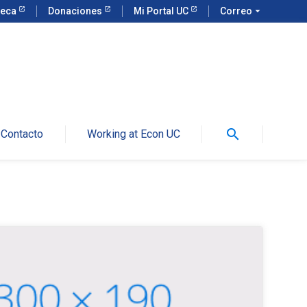
teca
Donaciones
Mi Portal UC
Correo
arrow_drop_down
search
Contacto
Working at Econ UC