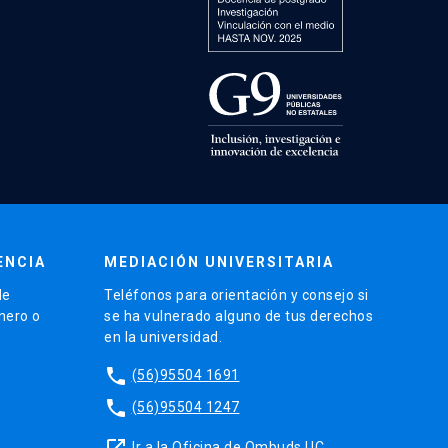
ENCIA
MEDIACIÓN UNIVERSITARIA
de
Teléfonos para orientación y consejo si
énero o
se ha vulnerado alguno de tus derechos
en la universidad.
phone
(56)95504 1691
phone
(56)95504 1247
launch
Ir a la Oficina de Ombuds UC