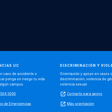
NCIAS UC
DISCRIMINACIÓN Y VIOL
n caso de accidente o
Orientación y apoyo en casos 
que ponga en riesgo tu vida
discriminación, violencia de g
 algún campus.
violencia sexual.
launch
5504 5000
Contacto para apoyo
launch
sitio de Emergencias
Más orientación