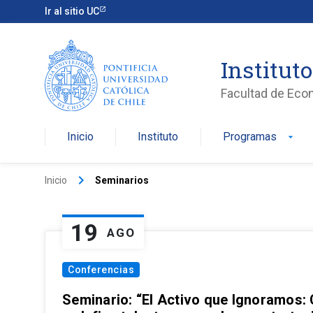
Ir al sitio UC
Institut
Facultad de Eco
Inicio
Instituto
Programas
arrow_drop_down
keyboard_arrow_right
Inicio
Seminarios
19
AGO
Conferencias
Seminario: “El Activo que Ignoramos: