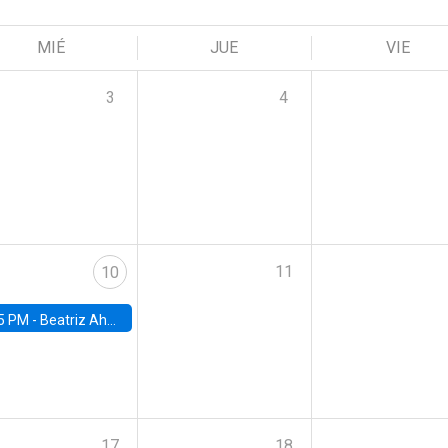
MIÉ
JUE
VIE
3
4
11
10
5 PM -
Beatriz Ahumada, PhD candidate, Universidad de Pittsburgh
17
18