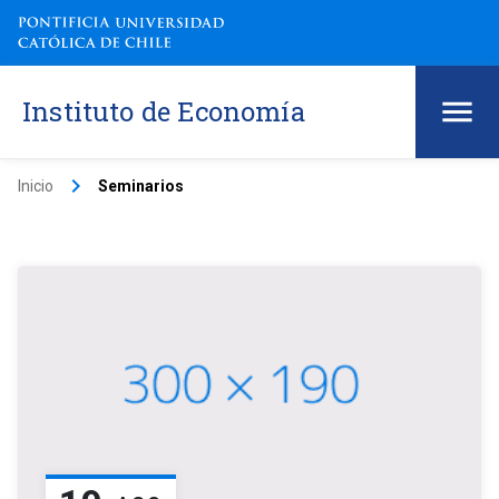
Instituto de Economía
keyboard_arrow_right
Inicio
Seminarios