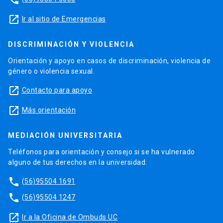
launch
Ir al sitio de Emergencias
DISCRIMINACIÓN Y VIOLENCIA
Orientación y apoyo en casos de discriminación, violencia de
género o violencia sexual.
launch
Contacto para apoyo
launch
Más orientación
MEDIACIÓN UNIVERSITARIA
Teléfonos para orientación y consejo si se ha vulnerado
alguno de tus derechos en la universidad.
phone
(56)95504 1691
phone
(56)95504 1247
launch
Ir a la Oficina de Ombuds UC