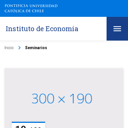
Instituto de Economía
keyboard_arrow_right
Inicio
Seminarios