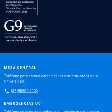
MESA CENTRAL
Teléfono para comunicarse con las distintas áreas de la
Universidad.
phone
(56)95504 4000
EMERGENCIAS UC
Teléfono en caso de accidente o situación que ponga en