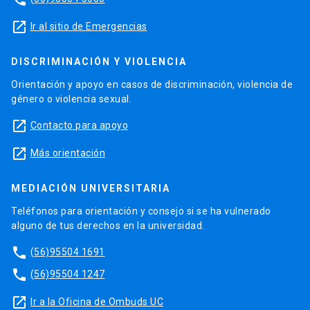
launch
Ir al sitio de Emergencias
DISCRIMINACIÓN Y VIOLENCIA
Orientación y apoyo en casos de discriminación, violencia de
género o violencia sexual.
launch
Contacto para apoyo
launch
Más orientación
MEDIACIÓN UNIVERSITARIA
Teléfonos para orientación y consejo si se ha vulnerado
alguno de tus derechos en la universidad.
phone
(56)95504 1691
phone
(56)95504 1247
launch
Ir a la Oficina de Ombuds UC