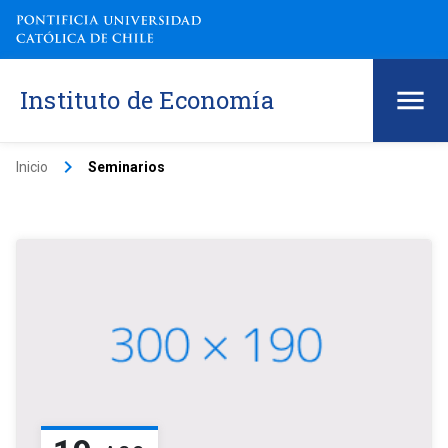
Instituto de Economía
keyboard_arrow_right
Inicio
Seminarios