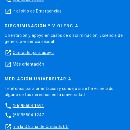
launch
Ir al sitio de Emergencias
DISCRIMINACIÓN Y VIOLENCIA
Orientación y apoyo en casos de discriminación, violencia de
género o violencia sexual.
launch
Contacto para apoyo
launch
Más orientación
MEDIACIÓN UNIVERSITARIA
Teléfonos para orientación y consejo si se ha vulnerado
alguno de tus derechos en la universidad.
phone
(56)95504 1691
phone
(56)95504 1247
launch
Ir a la Oficina de Ombuds UC