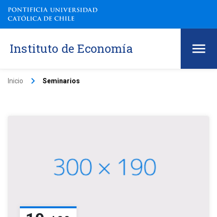
Instituto de Economía
keyboard_arrow_right
Inicio
Seminarios