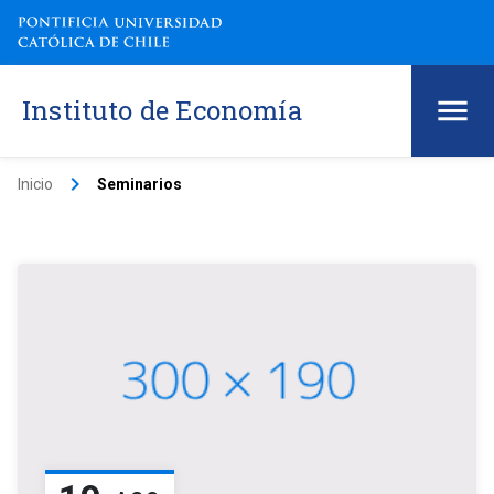
Instituto de Economía
keyboard_arrow_right
Inicio
Seminarios