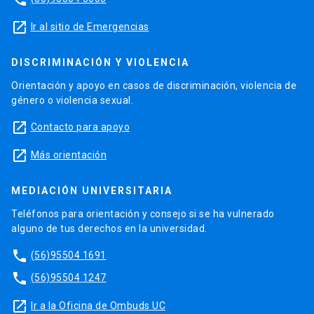
launch
Ir al sitio de Emergencias
DISCRIMINACIÓN Y VIOLENCIA
Orientación y apoyo en casos de discriminación, violencia de
género o violencia sexual.
launch
Contacto para apoyo
launch
Más orientación
MEDIACIÓN UNIVERSITARIA
Teléfonos para orientación y consejo si se ha vulnerado
alguno de tus derechos en la universidad.
phone
(56)95504 1691
phone
(56)95504 1247
launch
Ir a la Oficina de Ombuds UC