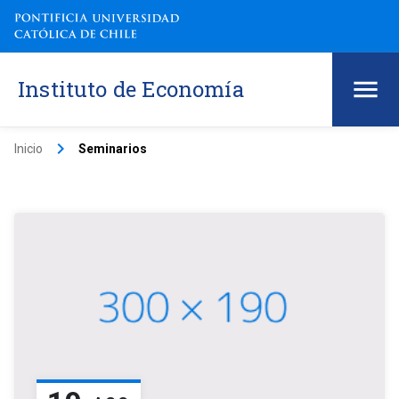
Instituto de Economía
keyboard_arrow_right
Inicio
Seminarios