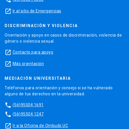
launch
Ir al sitio de Emergencias
DISCRIMINACIÓN Y VIOLENCIA
Orientación y apoyo en casos de discriminación, violencia de
género o violencia sexual.
launch
Contacto para apoyo
launch
Más orientación
MEDIACIÓN UNIVERSITARIA
Teléfonos para orientación y consejo si se ha vulnerado
alguno de tus derechos en la universidad.
phone
(56)95504 1691
phone
(56)95504 1247
launch
Ir a la Oficina de Ombuds UC