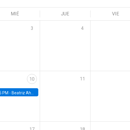
MIÉ
JUE
VIE
3
4
11
10
5 PM -
Beatriz Ahumada, PhD candidate, Universidad de Pittsburgh
17
18