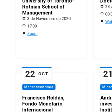
University of Toronto-
Doct
Rotman School of
28 
Management
00:
3 de Noviembre de 2020
Web
17:00
Zoom
22
2
OCT
Macroeconomía
Micr
Francisco Roldán,
Andr
Fondo Monetario
inve
Internacional
Inst