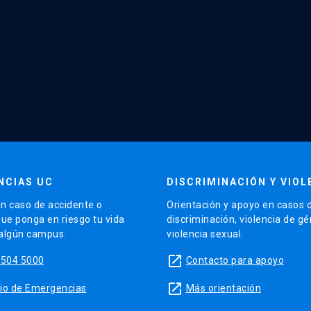
NCIAS UC
DISCRIMINACIÓN Y VIOL
n caso de accidente o
Orientación y apoyo en casos 
que ponga en riesgo tu vida
discriminación, violencia de g
 algún campus.
violencia sexual.
launch
5504 5000
Contacto para apoyo
launch
sitio de Emergencias
Más orientación