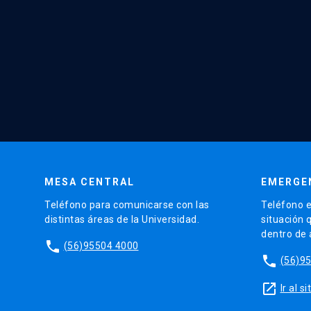
MESA CENTRAL
EMERGE
Teléfono para comunicarse con las
Teléfono e
distintas áreas de la Universidad.
situación 
dentro de
phone
(56)95504 4000
phone
(56)9
launch
Ir al 