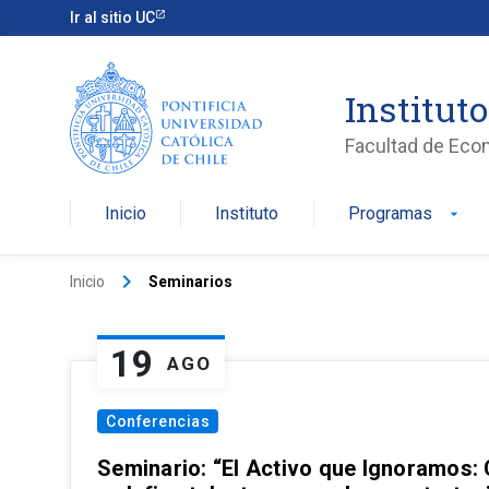
Ir al sitio UC
Institut
Facultad de Eco
Inicio
Instituto
Programas
arrow_drop_down
keyboard_arrow_right
Inicio
Seminarios
19
AGO
Conferencias
Seminario: “El Activo que Ignoramos: