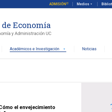
ADMISIÓN
Medios
arrow_drop_down
Biblio
o de Economía
nomía y Administración UC
Académicos e Investigación
Noticias
arrow_drop_down
 Cómo el envejecimiento