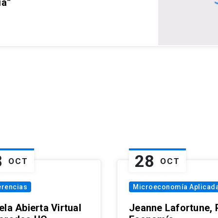
ia”
8
28
OCT
OCT
erencias
Microeconomía Aplicad
la Abierta Virtual
Jeanne Lafortune,