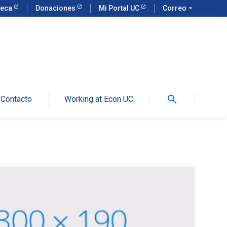
teca
Donaciones
Mi Portal UC
Correo
arrow_drop_down
search
Contacto
Working at Econ UC