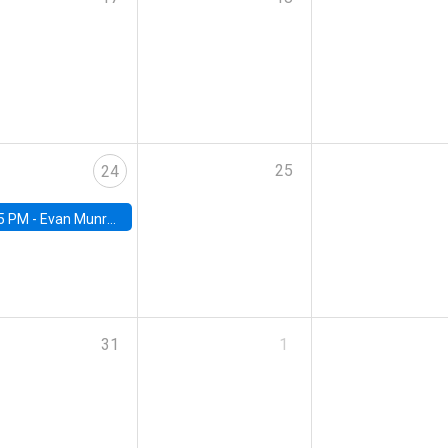
25
24
5 PM -
Evan Munro, Neyman Visiting Assistant Professor in the Department of Statistics at UC Berkeley
31
1