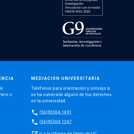
ENCIA
MEDIACIÓN UNIVERSITARIA
de
Teléfonos para orientación y consejo si
énero o
se ha vulnerado alguno de tus derechos
en la universidad.
phone
(56)95504 1691
phone
(56)95504 1247
launch
Ir a la Oficina de Ombuds UC