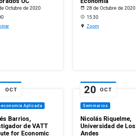
orados UC
Economía
de Octubre de 2020
28 de Octubre de 2020
00
15:30
inar
Zoom
1
20
OCT
OCT
oeconomía Aplicada
Seminarios
és Barrios,
Nicolás Riquelme,
stigador de VATT
Universidad de Los
itute for Economic
Andes