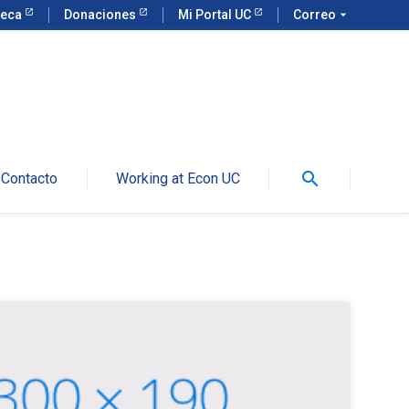
teca
Donaciones
Mi Portal UC
Correo
arrow_drop_down
search
Contacto
Working at Econ UC