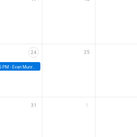
25
24
5 PM -
Evan Munro, Neyman Visiting Assistant Professor in the Department of Statistics at UC Berkeley
31
1