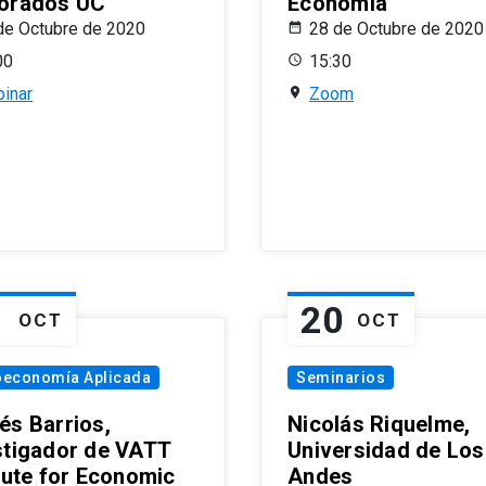
orados UC
Economía
de Octubre de 2020
28 de Octubre de 2020
00
15:30
inar
Zoom
1
20
OCT
OCT
oeconomía Aplicada
Seminarios
és Barrios,
Nicolás Riquelme,
stigador de VATT
Universidad de Los
itute for Economic
Andes