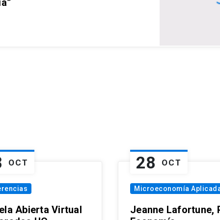
ia”
8
28
OCT
OCT
erencias
Microeconomía Aplicad
la Abierta Virtual
Jeanne Lafortune,