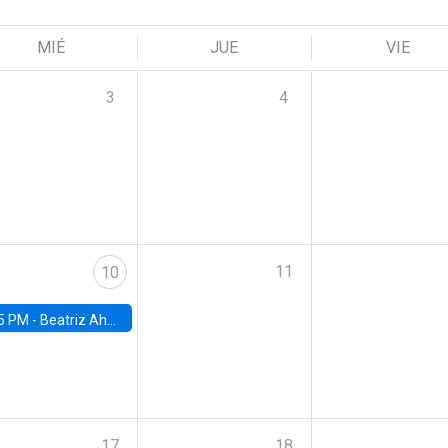
MIÉ
JUE
VIE
3
4
11
10
5 PM -
Beatriz Ahumada, PhD candidate, Universidad de Pittsburgh
17
18