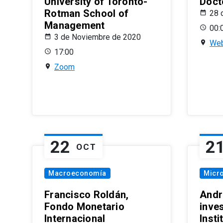
University of Toronto-
Doct
Rotman School of
28 
Management
00:
3 de Noviembre de 2020
Web
17:00
Zoom
22
2
OCT
Macroeconomía
Micr
Francisco Roldán,
Andr
Fondo Monetario
inve
Internacional
Inst