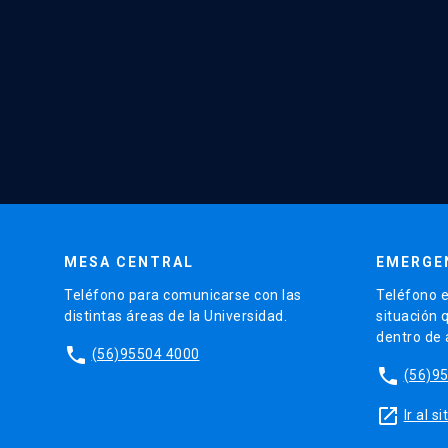
MESA CENTRAL
EMERGE
Teléfono para comunicarse con las
Teléfono e
distintas áreas de la Universidad.
situación 
dentro de
phone
(56)95504 4000
phone
(56)9
launch
Ir al 