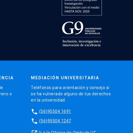
ENCIA
MEDIACIÓN UNIVERSITARIA
de
Teléfonos para orientación y consejo si
énero o
se ha vulnerado alguno de tus derechos
en la universidad.
phone
(56)95504 1691
phone
(56)95504 1247
launch
Ir a la Oficina de Ombuds UC