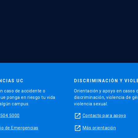
NCIAS UC
DISCRIMINACIÓN Y VIOL
n caso de accidente o
Orientación y apoyo en casos 
que ponga en riesgo tu vida
discriminación, violencia de g
 algún campus.
violencia sexual.
launch
5504 5000
Contacto para apoyo
launch
sitio de Emergencias
Más orientación