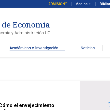
ADMISIÓN
Medios
arrow_drop_down
Biblio
o de Economía
nomía y Administración UC
Académicos e Investigación
Noticias
arrow_drop_down
 Cómo el envejecimiento