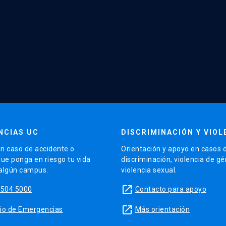
NCIAS UC
DISCRIMINACIÓN Y VIOL
n caso de accidente o
Orientación y apoyo en casos 
que ponga en riesgo tu vida
discriminación, violencia de g
 algún campus.
violencia sexual.
launch
5504 5000
Contacto para apoyo
launch
sitio de Emergencias
Más orientación