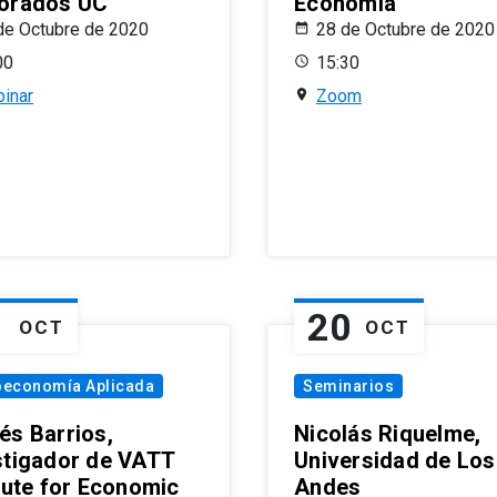
orados UC
Economía
de Octubre de 2020
28 de Octubre de 2020
00
15:30
inar
Zoom
1
20
OCT
OCT
oeconomía Aplicada
Seminarios
és Barrios,
Nicolás Riquelme,
stigador de VATT
Universidad de Los
itute for Economic
Andes