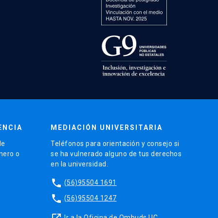
ENCIA
MEDIACIÓN UNIVERSITARIA
de
Teléfonos para orientación y consejo si
énero o
se ha vulnerado alguno de tus derechos
en la universidad.
phone
(56)95504 1691
phone
(56)95504 1247
launch
Ir a la Oficina de Ombuds UC