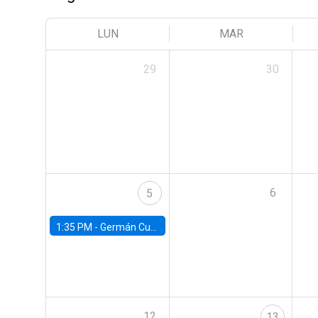
LUN
MAR
29
30
6
5
1:35 PM -
Germán Cubas, University of Houston
12
13