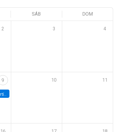
SÁB
DOM
2
3
4
10
11
9
onomía UC
16
17
18