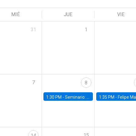
MIÉ
JUE
VIE
31
1
7
8
1:30 PM -
Seminario: “Recuperando la humanidad para progresar en la era de la IA»
1:35 PM -
Felipe Martínez, alumno Doctorado en Ec
15
14