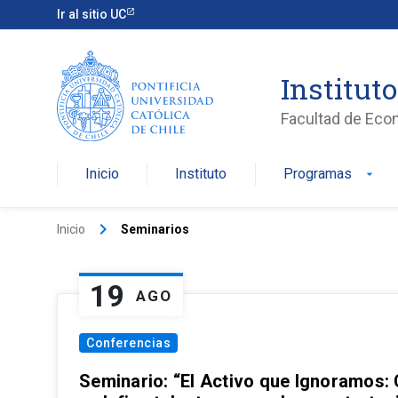
Ir al sitio UC
Institut
Facultad de Eco
Inicio
Instituto
Programas
arrow_drop_down
keyboard_arrow_right
Inicio
Seminarios
19
AGO
Conferencias
Seminario: “El Activo que Ignoramos: