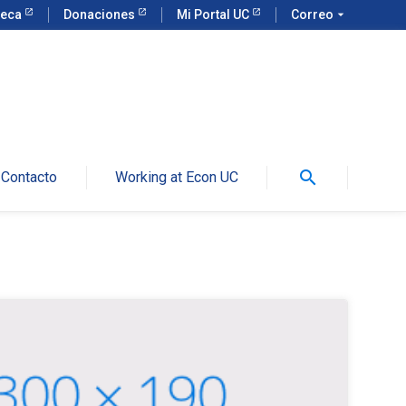
teca
Donaciones
Mi Portal UC
Correo
arrow_drop_down
search
Contacto
Working at Econ UC