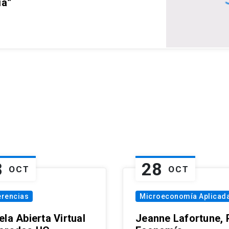
ia”
8
28
OCT
OCT
erencias
Microeconomía Aplicad
la Abierta Virtual
Jeanne Lafortune,