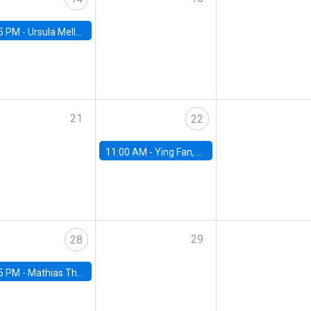
5 PM -
Ursula Mello, Insper - Institute of Education and Research
21
22
11:00 AM -
Ying Fan, University of Michigan
29
28
5 PM -
Mathias Thoenig, University of Lausanne