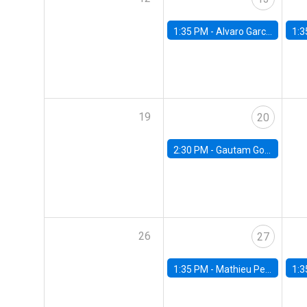
1:35 PM -
Alvaro Garcia-Marin, Universidad de Los Andes
1:3
19
20
2:30 PM -
Gautam Gowrisankaran, Columbia University
26
27
1:35 PM -
Mathieu Pedemonte, IDB
1:3