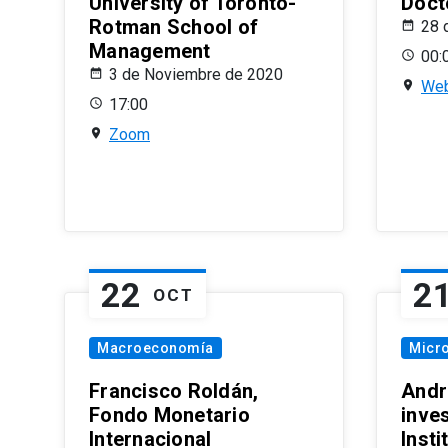
University of Toronto-
Doct
Rotman School of
28 
Management
00:
3 de Noviembre de 2020
Web
17:00
Zoom
22
2
OCT
Macroeconomía
Micr
Francisco Roldán,
Andr
Fondo Monetario
inve
Internacional
Inst