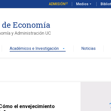
ADMISIÓN
Medios
arrow_drop_down
Biblio
o de Economía
nomía y Administración UC
Académicos e Investigación
Noticias
arrow_drop_down
 Cómo el envejecimiento