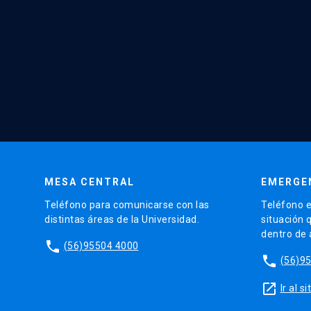
MESA CENTRAL
EMERGE
Teléfono para comunicarse con las
Teléfono e
distintas áreas de la Universidad.
situación 
dentro de
phone
(56)95504 4000
phone
(56)9
launch
Ir al 