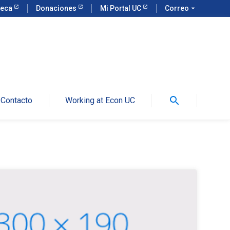
teca
Donaciones
Mi Portal UC
Correo
arrow_drop_down
search
Contacto
Working at Econ UC