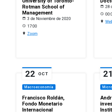
University of Toronto-
Doct
Rotman School of
28 
Management
00:
3 de Noviembre de 2020
Web
17:00
Zoom
22
2
OCT
Macroeconomía
Micr
Francisco Roldán,
Andr
Fondo Monetario
inve
Internacional
Inst