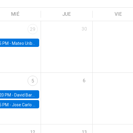
MIÉ
JUE
VIE
30
29
5 PM -
Mateo Uribe-Castro, Universidad de los Andes (Colombia)
6
5
20 PM -
David Bardey, Universidad de los Andes - CEDE
5 PM -
Jose Carlo Bermudez, UC (ME) & World Bank
12
13