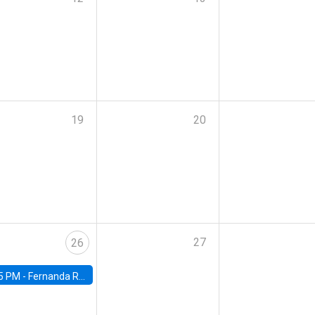
19
20
27
26
5 PM -
Fernanda Rojas Ampuero, University of Wisconsin-Madison