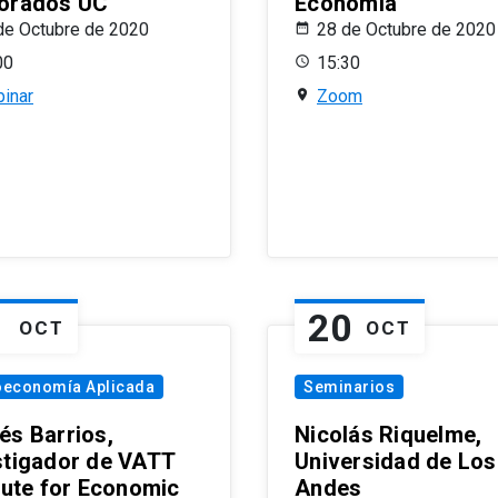
orados UC
Economía
de Octubre de 2020
28 de Octubre de 2020
00
15:30
inar
Zoom
1
20
OCT
OCT
oeconomía Aplicada
Seminarios
és Barrios,
Nicolás Riquelme,
stigador de VATT
Universidad de Los
itute for Economic
Andes