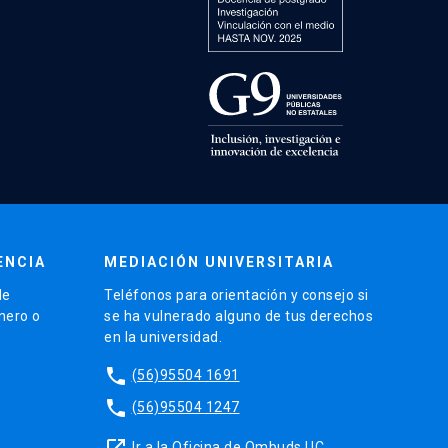
ENCIA
MEDIACIÓN UNIVERSITARIA
de
Teléfonos para orientación y consejo si
énero o
se ha vulnerado alguno de tus derechos
en la universidad.
phone
(56)95504 1691
phone
(56)95504 1247
launch
Ir a la Oficina de Ombuds UC