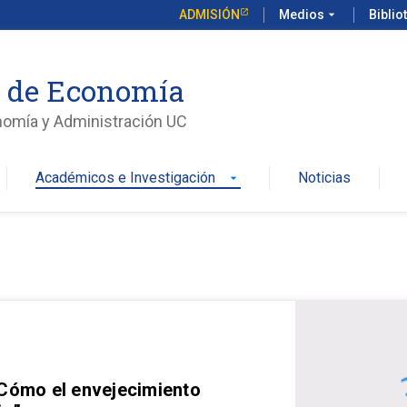
ADMISIÓN
Medios
arrow_drop_down
Biblio
o de Economía
nomía y Administración UC
Académicos e Investigación
Noticias
arrow_drop_down
 Cómo el envejecimiento