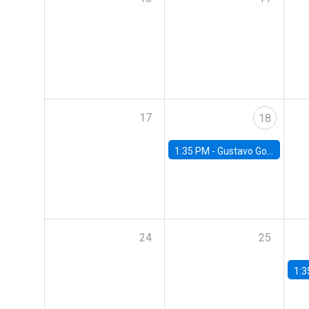
17
18
1:35 PM -
Gustavo González, Banco Central de Chile
24
25
1:3