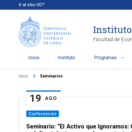
Ir al sitio UC
Institut
Facultad de Eco
Inicio
Instituto
Programas
arrow_drop_down
keyboard_arrow_right
Inicio
Seminarios
19
AGO
Conferencias
Seminario: “El Activo que Ignoramos: