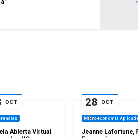
ia”
8
28
OCT
OCT
erencias
Microeconomía Aplicad
la Abierta Virtual
Jeanne Lafortune,