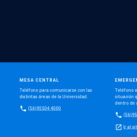
MESA CENTRAL
EMERGE
Teléfono para comunicarse con las
Teléfono e
distintas áreas de la Universidad.
situación 
dentro de
phone
(56)95504 4000
phone
(56)9
launch
Ir al 