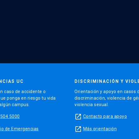
NCIAS UC
DISCRIMINACIÓN Y VIOL
n caso de accidente o
Orientación y apoyo en casos 
que ponga en riesgo tu vida
discriminación, violencia de g
 algún campus.
violencia sexual.
launch
5504 5000
Contacto para apoyo
launch
sitio de Emergencias
Más orientación