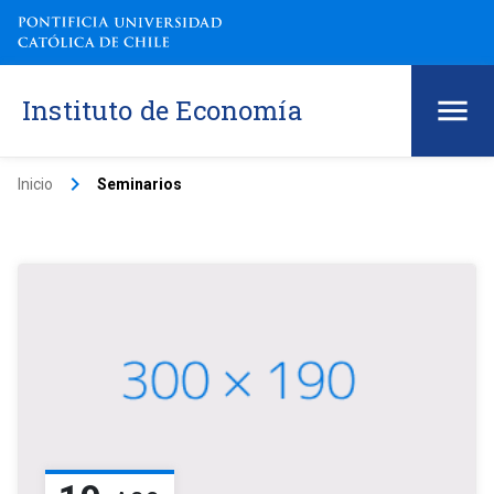
Instituto de Economía
keyboard_arrow_right
Inicio
Seminarios