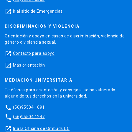
launch
Ir al sitio de Emergencias
DISCRIMINACIÓN Y VIOLENCIA
Orientación y apoyo en casos de discriminación, violencia de
género o violencia sexual.
launch
Contacto para apoyo
launch
Más orientación
MEDIACIÓN UNIVERSITARIA
Teléfonos para orientación y consejo si se ha vulnerado
alguno de tus derechos en la universidad.
phone
(56)95504 1691
phone
(56)95504 1247
launch
Ir a la Oficina de Ombuds UC