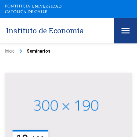
Instituto de Economía
keyboard_arrow_right
Inicio
Seminarios