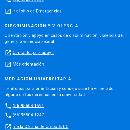
launch
Ir al sitio de Emergencias
DISCRIMINACIÓN Y VIOLENCIA
Orientación y apoyo en casos de discriminación, violencia de
género o violencia sexual.
launch
Contacto para apoyo
launch
Más orientación
MEDIACIÓN UNIVERSITARIA
Teléfonos para orientación y consejo si se ha vulnerado
alguno de tus derechos en la universidad.
phone
(56)95504 1691
phone
(56)95504 1247
launch
Ir a la Oficina de Ombuds UC