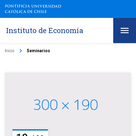
Instituto de Economía
keyboard_arrow_right
Inicio
Seminarios