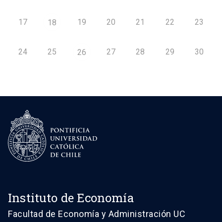
17
19
20
21
22
23
18
24
25
27
28
29
30
26
Instituto de Economía
Facultad de Economía y Administración UC