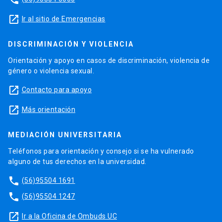
launch
Ir al sitio de Emergencias
DISCRIMINACIÓN Y VIOLENCIA
Orientación y apoyo en casos de discriminación, violencia de
género o violencia sexual.
launch
Contacto para apoyo
launch
Más orientación
MEDIACIÓN UNIVERSITARIA
Teléfonos para orientación y consejo si se ha vulnerado
alguno de tus derechos en la universidad.
phone
(56)95504 1691
phone
(56)95504 1247
launch
Ir a la Oficina de Ombuds UC