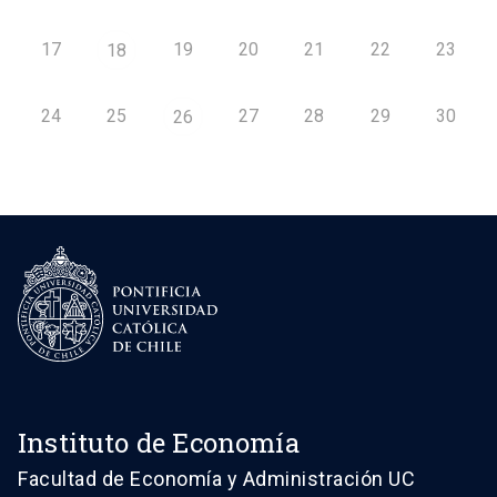
17
19
20
21
22
23
18
24
25
27
28
29
30
26
Instituto de Economía
Facultad de Economía y Administración UC