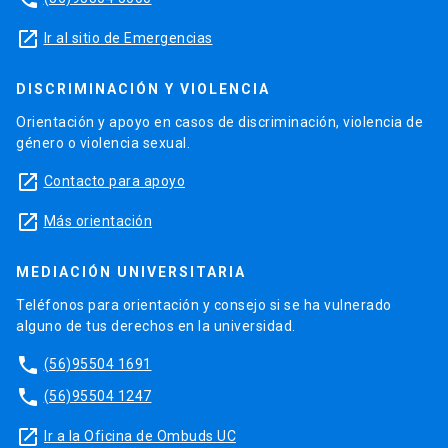
launch
Ir al sitio de Emergencias
DISCRIMINACIÓN Y VIOLENCIA
Orientación y apoyo en casos de discriminación, violencia de
género o violencia sexual.
launch
Contacto para apoyo
launch
Más orientación
MEDIACIÓN UNIVERSITARIA
Teléfonos para orientación y consejo si se ha vulnerado
alguno de tus derechos en la universidad.
phone
(56)95504 1691
phone
(56)95504 1247
launch
Ir a la Oficina de Ombuds UC