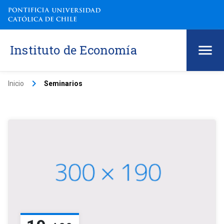
Instituto de Economía
keyboard_arrow_right
Inicio
Seminarios